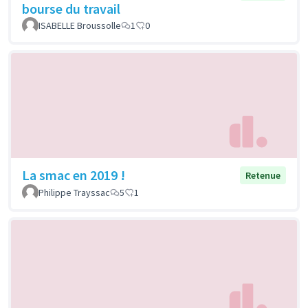
bourse du travail
ISABELLE Broussolle
1
0
La smac en 2019 !
Retenue
Philippe Trayssac
5
1