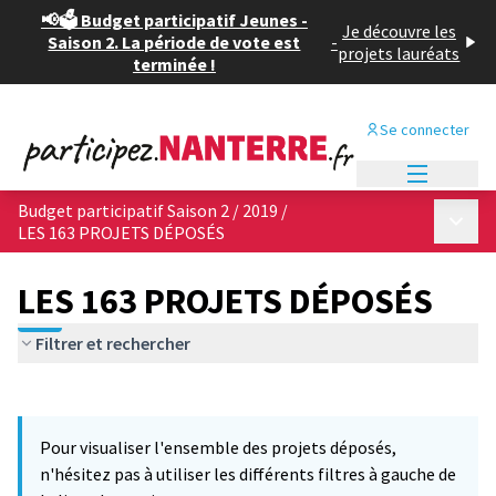
📢🗳️ Budget participatif Jeunes -
Je découvre les
Saison 2. La période de vote est
-
projets lauréats
terminée !
Se connecter
Menu princi
Budget participatif Saison 2 / 2019
/
Menu p
LES 163 PROJETS DÉPOSÉS
LES 163 PROJETS DÉPOSÉS
Filtrer et rechercher
Passer la carte
Leaflet
|
©
OpenStreetMap
contributors
6
L'élément suivant est une carte qui présente les éléments de cet
+
Pour visualiser l'ensemble des projets déposés,
−
n'hésitez pas à utiliser les différents filtres à gauche de