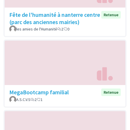
Fête de l'humanité à nanterre centre
Retenue
(parc des anciennes mairies)
les amies de l'Humanité
2
0
MegaBootcamp familial
Retenue
A.S.C.V.S
2
1