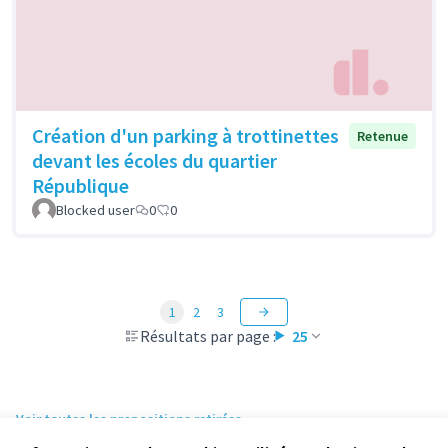
Création d'un parking à trottinettes
Retenue
devant les écoles du quartier
République
Blocked user
0
0
1
2
3
Résultats par page :
25
Voir toutes les propositions retirées