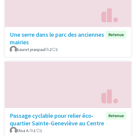
Une serre dans le parc des anciennes
Retenue
mairies
bauret jeanpaul
2
1
Passage cyclable pour relier éco-
Retenue
quartier Sainte-Geneviève au Centre
Elisa A.
1
1