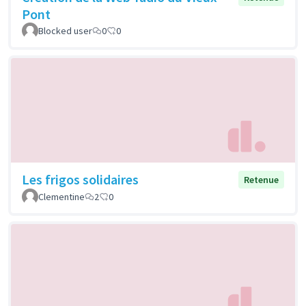
Pont
Blocked user
0
0
Les frigos solidaires
Retenue
Clementine
2
0