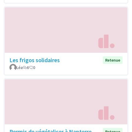
Les frigos solidaires
Retenue
Léa
6
0
Permis de végétaliser à Nanterre
Retenue