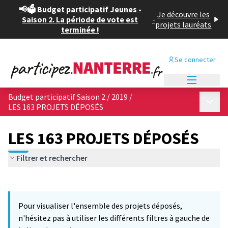
📢🗳️ Budget participatif Jeunes -
Je découvre les
Saison 2. La période de vote est
-
projets lauréats
terminée !
Se connecter
Menu princi
Budget participatif Saison 2 / 2019
/
Menu p
LES 163 PROJETS DÉPOSÉS
LES 163 PROJETS DÉPOSÉS
Filtrer et rechercher
Passer la carte
Leaflet
|
©
OpenStreetMap
contributors
6
L'élément suivant est une carte qui présente les éléments de cet
+
Pour visualiser l'ensemble des projets déposés,
−
n'hésitez pas à utiliser les différents filtres à gauche de