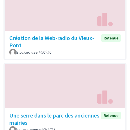
Création de la Web-radio du Vieux-
Retenue
Pont
Blocked user
0
0
Une serre dans le parc des anciennes
Retenue
mairies
bauret jeanpaul
2
1