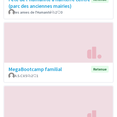
(parc des anciennes mairies)
les amies de l'Humanité
2
0
MegaBootcamp familial
Retenue
A.S.C.V.S
2
1