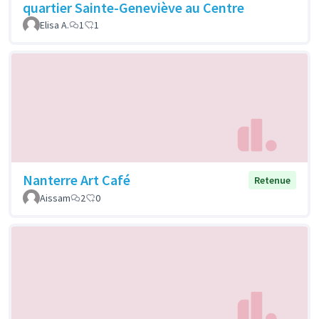
quartier Sainte-Geneviève au Centre
Elisa A.
1
1
Nanterre Art Café
Retenue
Aissam
2
0