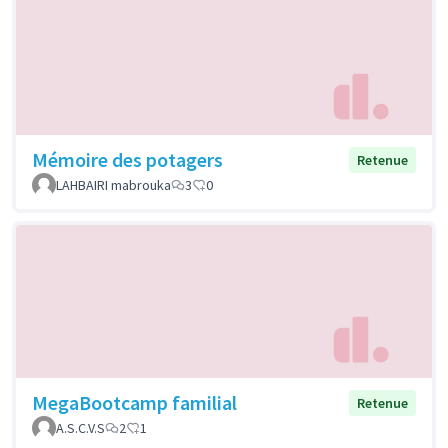
Mémoire des potagers
Retenue
LAHBAIRI mabrouka
3
0
MegaBootcamp familial
Retenue
A.S.C.V.S
2
1