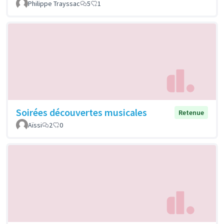
Philippe Trayssac
5
1
Soirées découvertes musicales
Retenue
Aïssi
2
0