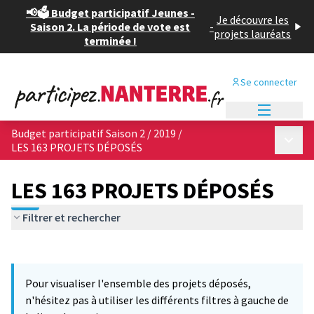
📢🗳️ Budget participatif Jeunes -
Je découvre les
Saison 2. La période de vote est
-
projets lauréats
terminée !
Se connecter
Menu princi
Budget participatif Saison 2 / 2019
/
Menu p
LES 163 PROJETS DÉPOSÉS
LES 163 PROJETS DÉPOSÉS
Filtrer et rechercher
Passer la carte
Leaflet
|
©
OpenStreetMap
contributors
10
L'élément suivant est une carte qui présente les éléments de cet
+
Pour visualiser l'ensemble des projets déposés,
−
n'hésitez pas à utiliser les différents filtres à gauche de