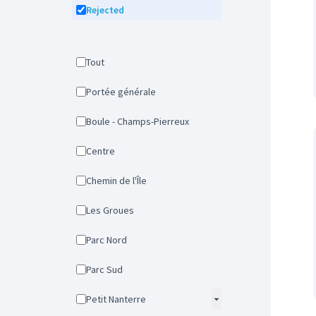
Rejected
Tout
Portée générale
Boule - Champs-Pierreux
Centre
Chemin de l'Île
Les Groues
Parc Nord
Parc Sud
Petit Nanterre