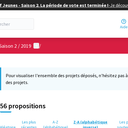
f Jeunes - Saison 2. La période de vote est terminée !
-
Je découv
Aide
Menu utilisateur
Saison 2 / 2019
/
 la carte
12
 suivant est une carte qui présente les éléments de cette page comm
Pour visualiser l'ensemble des projets déposés, n'hésitez pas à ut
des projets.
56 propositions
Les plus
A-Z
Z-A (alphabétique
Les 
Aléatoire
récentes
(alphabétique)
inverse)
soute