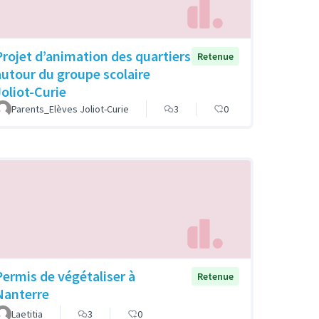
Projet d’animation des quartiers
Retenue
autour du groupe scolaire
Joliot-Curie
Parents_Elèves Joliot-Curie
3
0
Permis de végétaliser à
Retenue
Nanterre
Laetitia
3
0