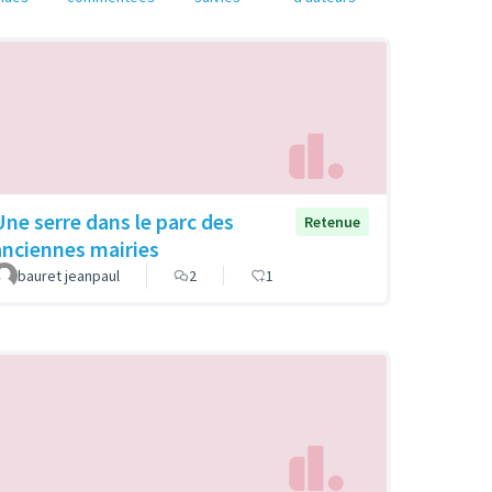
Une serre dans le parc des
Retenue
anciennes mairies
bauret jeanpaul
2
1