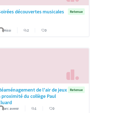
Soirées découvertes musicales
Retenue
Aïssi
2
0
Réaménagement de l'air de jeux
Retenue
à proximité du collège Paul
Eluard
arc avenir
1
0