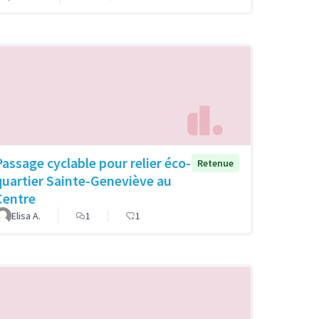
Passage cyclable pour relier éco-
Retenue
quartier Sainte-Geneviève au
Centre
Elisa A.
1
1