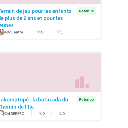
Terrain de jeu pour les enfants
Retenue
de plus de 6 ans et pour les
jeunes
AdoCentre
5
1
Takomatopé : la batucada du
Retenue
Chemin de l’Ile
CALDERERO
0
0