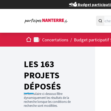
📢🗳️ Budget participati
Accueil
Menu principal
/
Concertations
/
Budget participatif 
Passer
L'élément
+
−
LES 163
PROJETS
DÉPOSÉS
Le formulaire ci-dessous filtre
dynamiquement les résultats de la
recherche lorsque les conditions de
recherche sont modifiées.