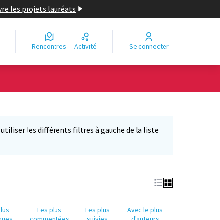
re les projets lauréats
Rencontres
Activité
Se connecter
Leaflet
|
©
OpenStreetMap
contributors
e des points de carte. L'élément peut être utilisé avec un lecteur
iliser les différents filtres à gauche de la liste
plus
Les plus
Les plus
Avec le plus
nues
commentées
suivies
d'auteurs