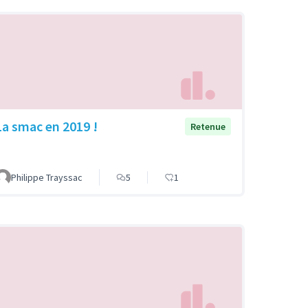
La smac en 2019 !
Retenue
Philippe Trayssac
5
1