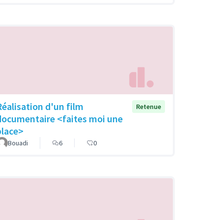
Réalisation d'un film
Retenue
documentaire <faites moi une
place>
Bouadi
6
0