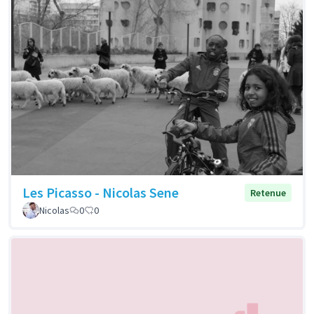
Les Picasso - Nicolas Sene
Retenue
Nicolas
0
0