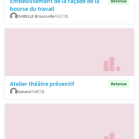
Embellissement de la façade de la
Retenue
bourse du travail
ISABELLE Broussolle
1
0
Atelier théâtre préventif
Retenue
Hanane
0
0