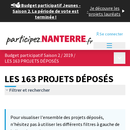
📢🗳️ Budget participatif Jeunes -
Je découvre les
Saison 2. La période de vote est
-
projets lauréats
terminée !
Se connecter
Menu princi
Budget participatif Saison 2 / 2019
/
Menu p
LES 163 PROJETS DÉPOSÉS
LES 163 PROJETS DÉPOSÉS
Filtrer et rechercher
Passer la carte
Leaflet
|
©
OpenStreetMap
contributors
3
L'élément suivant est une carte qui présente les éléments de cet
+
Pour visualiser l'ensemble des projets déposés,
−
n'hésitez pas à utiliser les différents filtres à gauche de