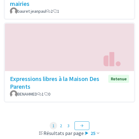
mairies
bauret jeanpaul
2
1
Expressions libres à la Maison Des
Retenue
Parents
BENAHMED
1
0
1
2
3
Résultats par page :
25