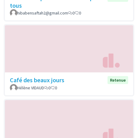
tous
hibabensaftah2@gmail.com
0
0
Café des beaux jours
Retenue
Hélène VIDAUD
0
0