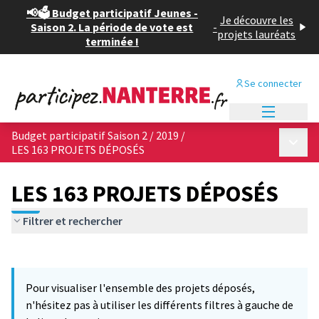
📢🗳️ Budget participatif Jeunes -
Je découvre les
Saison 2. La période de vote est
-
projets lauréats
terminée !
Se connecter
Menu princi
Budget participatif Saison 2 / 2019
/
Menu p
LES 163 PROJETS DÉPOSÉS
LES 163 PROJETS DÉPOSÉS
Filtrer et rechercher
Passer la carte
Leaflet
|
©
OpenStreetMap
contributors
6
L'élément suivant est une carte qui présente les éléments de cet
+
Pour visualiser l'ensemble des projets déposés,
−
n'hésitez pas à utiliser les différents filtres à gauche de