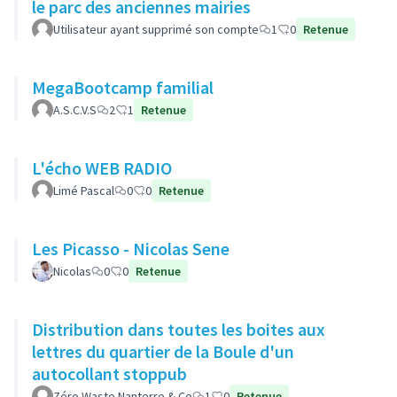
le parc des anciennes mairies
Utilisateur ayant supprimé son compte
1
0
Retenue
MegaBootcamp familial
A.S.C.V.S
2
1
Retenue
L'écho WEB RADIO
Limé Pascal
0
0
Retenue
Les Picasso - Nicolas Sene
Nicolas
0
0
Retenue
Distribution dans toutes les boites aux
lettres du quartier de la Boule d'un
autocollant stoppub
Zéro Waste Nanterre & Co
1
0
Retenue