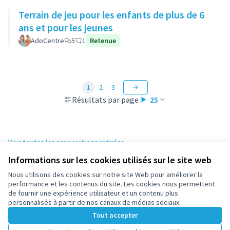
Terrain de jeu pour les enfants de plus de 6
ans et pour les jeunes
AdoCentre
5
1
Retenue
1
2
3
Résultats par page :
25
Voir toutes les propositions retirées
Informations sur les cookies utilisés sur le site web
Nous utilisons des cookies sur notre site Web pour améliorer la
Conditions d'utilisation
performance et les contenus du site. Les cookies nous permettent
Paramètres des cookies
de fournir une expérience utilisateur et un contenu plus
participez.nanterre.fr sur X
participez.nanterre.fr sur Facebook
participez.nanterre.fr sur Instagram
participez.nanterre.fr sur YouTube
participez.nanterre.fr sur GitHub
personnalisés à partir de nos canaux de médias sociaux.
(Lien externe)
(Lien externe)
(Lien externe)
(Lien externe)
(Lien externe)
Tout accepter