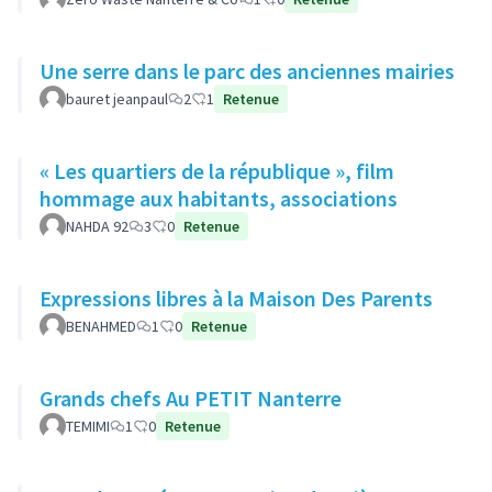
Une serre dans le parc des anciennes mairies
bauret jeanpaul
2
1
Retenue
« Les quartiers de la république », film
hommage aux habitants, associations
NAHDA 92
3
0
Retenue
Expressions libres à la Maison Des Parents
BENAHMED
1
0
Retenue
Grands chefs Au PETIT Nanterre
TEMIMI
1
0
Retenue