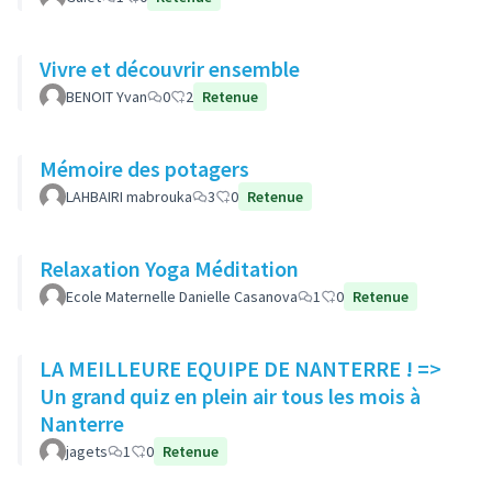
Vivre et découvrir ensemble
BENOIT Yvan
0
2
Retenue
Mémoire des potagers
LAHBAIRI mabrouka
3
0
Retenue
Relaxation Yoga Méditation
Ecole Maternelle Danielle Casanova
1
0
Retenue
LA MEILLEURE EQUIPE DE NANTERRE ! =>
Un grand quiz en plein air tous les mois à
Nanterre
jagets
1
0
Retenue