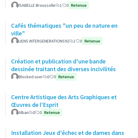
ISABELLE Broussolle
1
0
Retenue
Cafés thématiques "un peu de nature en
ville"
LIENS INTERGENERATIONS92
1
0
Retenue
Création et publication d'une bande
dessinée traitant des diverses incivilités
Blocked user
0
0
Retenue
Centre Artistique des Arts Graphiques et
Œuvres de l’Esprit
Alban
0
0
Retenue
Installation Jeux d'échec et de dames dans