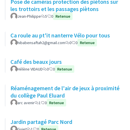
Pose de caméras protection des piètons sur
les trottoirs et les passages piètons
Jean-Philippe
5
0
Retenue
Ca roule au pt'it nanterre Vélo pour tous
hibabensaftah2@gmail.com
0
0
Retenue
Café des beaux jours
Hélène VIDAUD
0
0
Retenue
Réaménagement de l'air de jeux à proximité
du collège Paul Eluard
arc avenir
1
0
Retenue
Jardin partagé Parc Nord
Guiet
1
0
Retenue