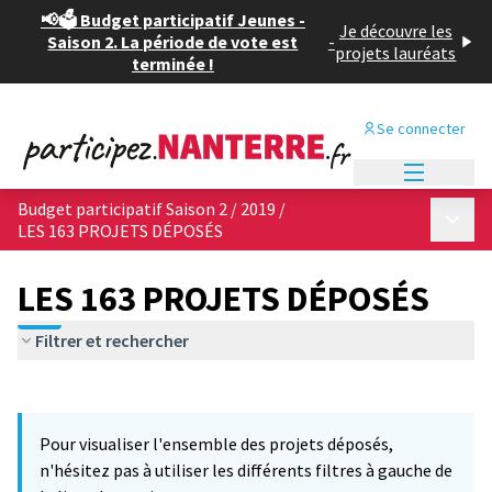
📢🗳️ Budget participatif Jeunes -
Je découvre les
Saison 2. La période de vote est
-
projets lauréats
terminée !
Se connecter
Menu princi
Budget participatif Saison 2 / 2019
/
Menu p
LES 163 PROJETS DÉPOSÉS
LES 163 PROJETS DÉPOSÉS
Filtrer et rechercher
Passer la carte
Leaflet
|
©
OpenStreetMap
contributors
3
L'élément suivant est une carte qui présente les éléments de cet
+
Pour visualiser l'ensemble des projets déposés,
−
n'hésitez pas à utiliser les différents filtres à gauche de