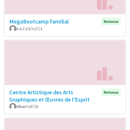
MegaBootcamp familial
Retenue
A.S.C.V.S
2
1
Centre Artistique des Arts
Retenue
Graphiques et Œuvres de l’Esprit
Alban
0
0