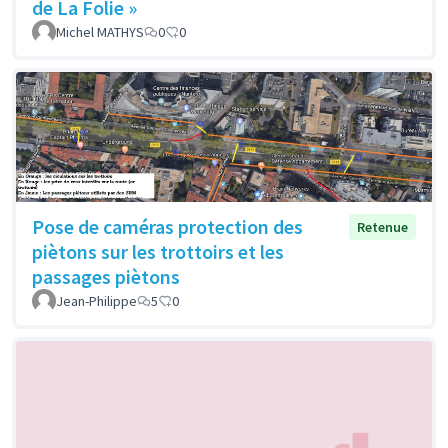
de La Folie »
Michel MATHYS
0
0
Pose de caméras protection des
Retenue
piètons sur les trottoirs et les
passages piètons
Jean-Philippe
5
0