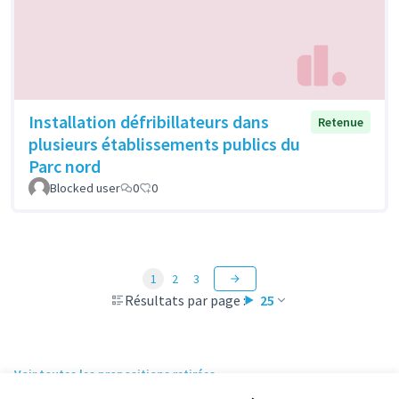
Installation défribillateurs dans
Retenue
plusieurs établissements publics du
Parc nord
Blocked user
0
0
1
2
3
Résultats par page :
25
Voir toutes les propositions retirées