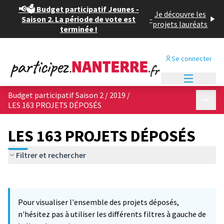
📢🗳️ Budget participatif Jeunes -
Je découvre les
Saison 2. La période de vote est
-
projets lauréats
terminée !
Se connecter
Menu princi
Budget participatif Saison 2 / 2019
/
Menu p
LES 163 PROJETS DÉPOSÉS
LES 163 PROJETS DÉPOSÉS
Filtrer et rechercher
Passer la carte
Leaflet
|
©
OpenStreetMap
contributors
10
L'élément suivant est une carte qui présente les éléments de cet
+
Pour visualiser l'ensemble des projets déposés,
−
n'hésitez pas à utiliser les différents filtres à gauche de