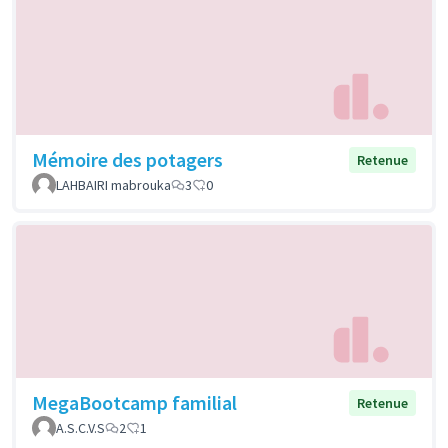
Mémoire des potagers
Retenue
LAHBAIRI mabrouka
3
0
MegaBootcamp familial
Retenue
A.S.C.V.S
2
1