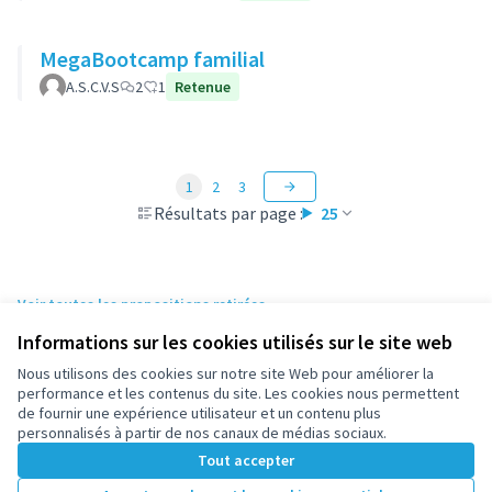
MegaBootcamp familial
A.S.C.V.S
2
1
Retenue
1
2
3
Résultats par page :
25
Voir toutes les propositions retirées
Informations sur les cookies utilisés sur le site web
Nous utilisons des cookies sur notre site Web pour améliorer la
Conditions d'utilisation
performance et les contenus du site. Les cookies nous permettent
Paramètres des cookies
de fournir une expérience utilisateur et un contenu plus
participez.nanterre.fr sur X
participez.nanterre.fr sur Facebook
participez.nanterre.fr sur Instagram
participez.nanterre.fr sur YouTube
participez.nanterre.fr sur GitHub
personnalisés à partir de nos canaux de médias sociaux.
(Lien externe)
(Lien externe)
(Lien externe)
(Lien externe)
(Lien externe)
Tout accepter