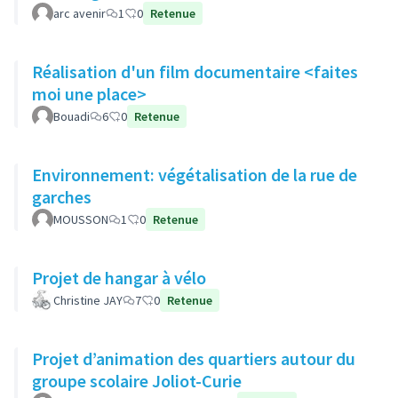
arc avenir
1
0
Retenue
Réalisation d'un film documentaire <faites
moi une place>
Bouadi
6
0
Retenue
Environnement: végétalisation de la rue de
garches
MOUSSON
1
0
Retenue
Projet de hangar à vélo
Christine JAY
7
0
Retenue
Projet d’animation des quartiers autour du
groupe scolaire Joliot-Curie