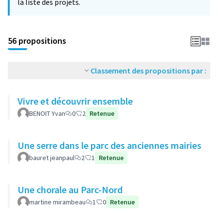
la liste des projets.
56 propositions
Classement des propositions par :
Vivre et découvrir ensemble
BENOIT Yvan
0
2
Retenue
Une serre dans le parc des anciennes mairies
bauret jeanpaul
2
1
Retenue
Une chorale au Parc-Nord
martine mirambeau
1
0
Retenue