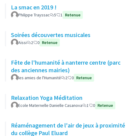
La smac en 2019 !
Philippe Trayssac
5
1
Retenue
Soirées découvertes musicales
Aïssi
2
0
Retenue
Fête de l'humanité à nanterre centre (parc
des anciennes mairies)
les amies de l'Humanité
2
0
Retenue
Relaxation Yoga Méditation
Ecole Maternelle Danielle Casanova
1
0
Retenue
Réaménagement de l'air de jeux à proximité
du collège Paul Eluard