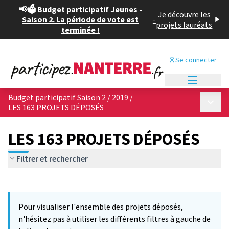
📢🗳️ Budget participatif Jeunes -
Je découvre les
Saison 2. La période de vote est
-
projets lauréats
terminée !
Se connecter
Menu princi
Budget participatif Saison 2 / 2019
/
Menu p
LES 163 PROJETS DÉPOSÉS
LES 163 PROJETS DÉPOSÉS
Filtrer et rechercher
Passer la carte
Leaflet
|
©
OpenStreetMap
contributors
10
L'élément suivant est une carte qui présente les éléments de cet
+
Pour visualiser l'ensemble des projets déposés,
−
n'hésitez pas à utiliser les différents filtres à gauche de