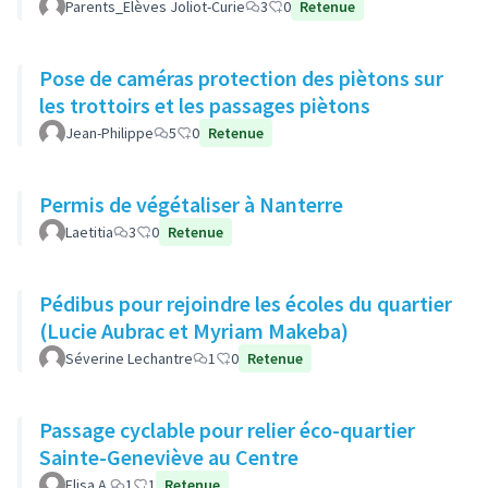
Parents_Elèves Joliot-Curie
3
0
Retenue
Pose de caméras protection des piètons sur
les trottoirs et les passages piètons
Jean-Philippe
5
0
Retenue
Permis de végétaliser à Nanterre
Laetitia
3
0
Retenue
Pédibus pour rejoindre les écoles du quartier
(Lucie Aubrac et Myriam Makeba)
Séverine Lechantre
1
0
Retenue
Passage cyclable pour relier éco-quartier
Sainte-Geneviève au Centre
Elisa A.
1
1
Retenue