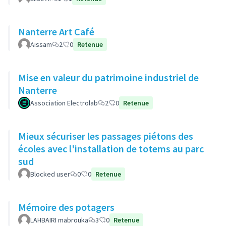
Nanterre Art Café
Aissam
2
0
Retenue
Mise en valeur du patrimoine industriel de
Nanterre
Association Electrolab
2
0
Retenue
Mieux sécuriser les passages piétons des
écoles avec l'installation de totems au parc
sud
Blocked user
0
0
Retenue
Mémoire des potagers
LAHBAIRI mabrouka
3
0
Retenue