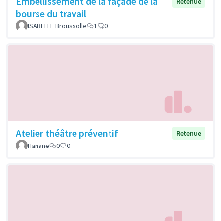
Embellissement de la façade de la
Retenue
bourse du travail
ISABELLE Broussolle
1
0
Atelier théâtre préventif
Retenue
Hanane
0
0