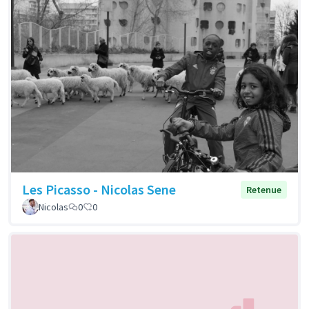
Les Picasso - Nicolas Sene
Retenue
Nicolas
0
0