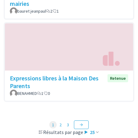
mairies
bauret jeanpaul
2
1
Expressions libres à la Maison Des
Retenue
Parents
BENAHMED
1
0
1
2
3
Résultats par page :
25