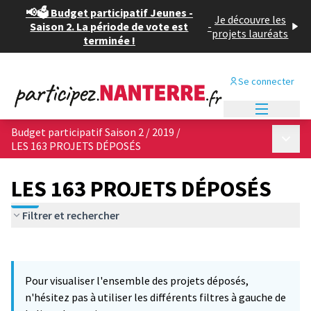
📢🗳️ Budget participatif Jeunes -
Je découvre les
Saison 2. La période de vote est
-
projets lauréats
terminée !
Se connecter
Menu princi
Budget participatif Saison 2 / 2019
/
Menu p
LES 163 PROJETS DÉPOSÉS
LES 163 PROJETS DÉPOSÉS
Filtrer et rechercher
Passer la carte
Leaflet
|
©
OpenStreetMap
contributors
3
L'élément suivant est une carte qui présente les éléments de cet
+
Pour visualiser l'ensemble des projets déposés,
−
n'hésitez pas à utiliser les différents filtres à gauche de