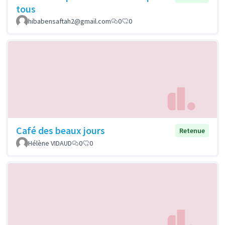
tous
hibabensaftah2@gmail.com
0
0
Café des beaux jours
Retenue
Hélène VIDAUD
0
0