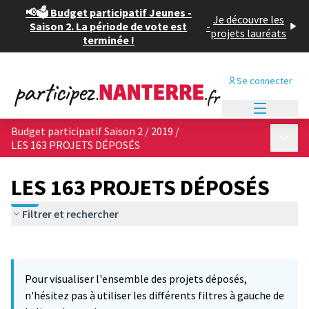
📢🗳️ Budget participatif Jeunes -
Je découvre les
Saison 2. La période de vote est
-
projets lauréats
terminée !
Se connecter
Menu princi
Budget participatif Saison 2 / 2019
/
Menu p
LES 163 PROJETS DÉPOSÉS
LES 163 PROJETS DÉPOSÉS
Filtrer et rechercher
Passer la carte
Leaflet
|
©
OpenStreetMap
contributors
7
L'élément suivant est une carte qui présente les éléments de cet
+
Pour visualiser l'ensemble des projets déposés,
−
n'hésitez pas à utiliser les différents filtres à gauche de