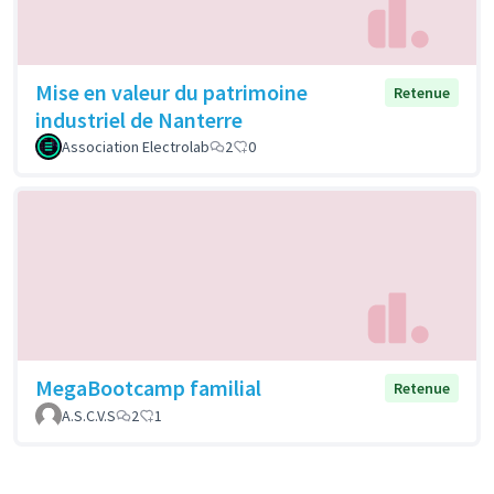
Mise en valeur du patrimoine
Retenue
industriel de Nanterre
Association Electrolab
2
0
MegaBootcamp familial
Retenue
A.S.C.V.S
2
1