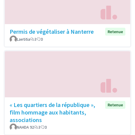
Permis de végétaliser à Nanterre
Retenue
Laetitia
3
0
« Les quartiers de la république »,
Retenue
film hommage aux habitants,
associations
NAHDA 92
3
0