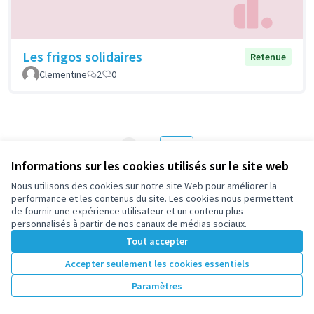
Les frigos solidaires
Retenue
Clementine
2
0
1
2
Résultats par page :
50
Informations sur les cookies utilisés sur le site web
Nous utilisons des cookies sur notre site Web pour améliorer la
performance et les contenus du site. Les cookies nous permettent
de fournir une expérience utilisateur et un contenu plus
Voir toutes les propositions retirées
personnalisés à partir de nos canaux de médias sociaux.
Tout accepter
Accepter seulement les cookies essentiels
Conditions d'utilisation
Paramètres des cookies
Paramètres
participez.nanterre.fr sur X
participez.nanterre.fr sur Facebook
participez.nanterre.fr sur Instagram
participez.nanterre.fr sur YouTube
participez.nanterre.fr sur GitHub