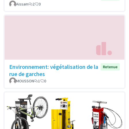
Aissam
2
0
Environnement: végétalisation de la
Retenue
rue de garches
MOUSSON
1
0