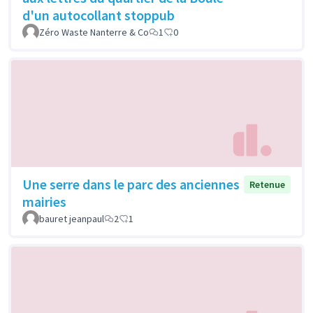
d'un autocollant stoppub
Zéro Waste Nanterre & Co
1
0
Une serre dans le parc des anciennes
Retenue
mairies
bauret jeanpaul
2
1