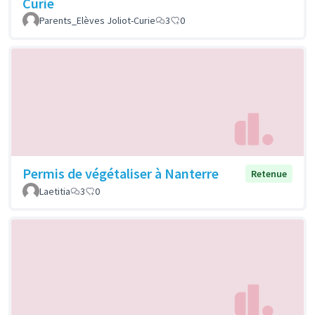
Curie
Parents_Elèves Joliot-Curie
3
0
Permis de végétaliser à Nanterre
Retenue
Laetitia
3
0