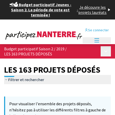
📢🗳️ Budget participatif Jeunes -
Je découvre les
Saison 2. La période de vote est
-
projets lauréats
terminée !
Se connecter
Menu princi
Budget participatif Saison 2 / 2019
/
Menu p
LES 163 PROJETS DÉPOSÉS
LES 163 PROJETS DÉPOSÉS
Filtrer et rechercher
Passer la carte
Leaflet
|
©
OpenStreetMap
contributors
11
L'élément suivant est une carte qui présente les éléments de cet
+
Pour visualiser l'ensemble des projets déposés,
−
n'hésitez pas à utiliser les différents filtres à gauche de