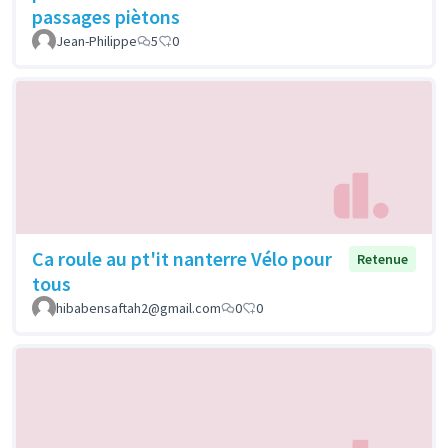
passages piètons
Jean-Philippe
5
0
Ca roule au pt'it nanterre Vélo pour
Retenue
tous
hibabensaftah2@gmail.com
0
0