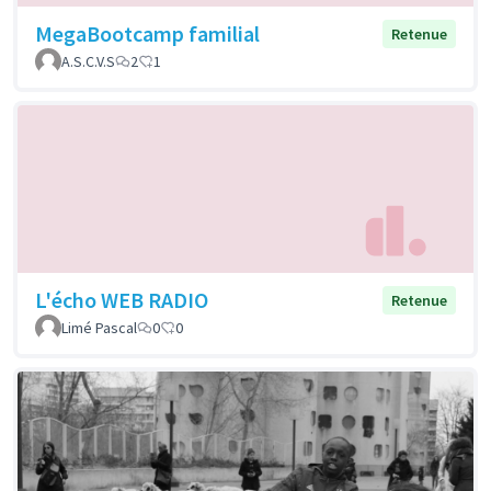
MegaBootcamp familial
Retenue
A.S.C.V.S
2
1
L'écho WEB RADIO
Retenue
Limé Pascal
0
0