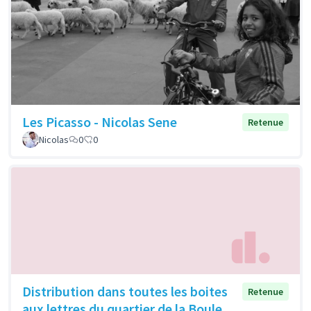
Les Picasso - Nicolas Sene
Retenue
Nicolas
0
0
Distribution dans toutes les boites
Retenue
aux lettres du quartier de la Boule