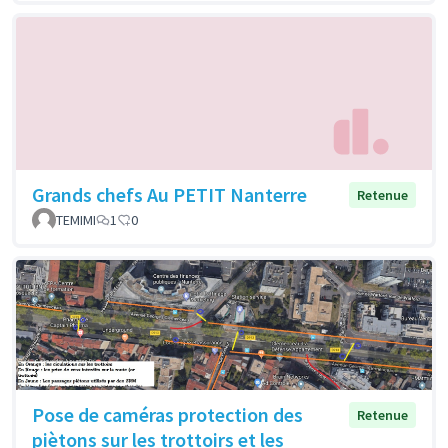
Grands chefs Au PETIT Nanterre
Retenue
TEMIMI
1
0
Pose de caméras protection des
Retenue
piètons sur les trottoirs et les