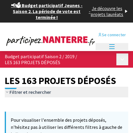
📢🗳️ Budget participatif Jeunes -
Je découvre les
Saison 2. La période de vote est
-
projets lauréats
terminée !
Se connecter
Menu princi
Budget participatif Saison 2 / 2019
/
Menu p
LES 163 PROJETS DÉPOSÉS
LES 163 PROJETS DÉPOSÉS
Filtrer et rechercher
Passer la carte
Leaflet
|
©
OpenStreetMap
contributors
6
L'élément suivant est une carte qui présente les éléments de cet
+
Pour visualiser l'ensemble des projets déposés,
−
n'hésitez pas à utiliser les différents filtres à gauche de