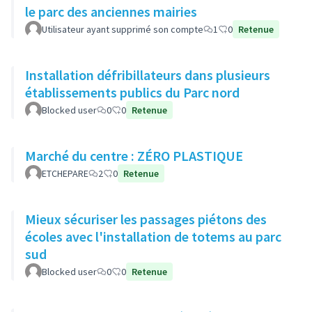
le parc des anciennes mairies
Utilisateur ayant supprimé son compte
1
0
Retenue
Installation défribillateurs dans plusieurs
établissements publics du Parc nord
Blocked user
0
0
Retenue
Marché du centre : ZÉRO PLASTIQUE
ETCHEPARE
2
0
Retenue
Mieux sécuriser les passages piétons des
écoles avec l'installation de totems au parc
sud
Blocked user
0
0
Retenue