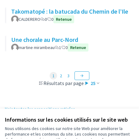
Takomatopé : la batucada du Chemin de l’Ile
CALDERERO
0
0
Retenue
Une chorale au Parc-Nord
martine mirambeau
1
0
Retenue
1
2
3
Résultats par page :
25
Voir toutes les propositions retirées
Informations sur les cookies utilisés sur le site web
Nous utilisons des cookies sur notre site Web pour améliorer la
Conditions d'utilisation
performance et les contenus du site. Les cookies nous permettent
Paramètres des cookies