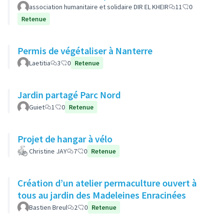
association humanitaire et solidaire DIR EL KHEIR
11
0
Retenue
Permis de végétaliser à Nanterre
Laetitia
3
0
Retenue
Jardin partagé Parc Nord
Guiet
1
0
Retenue
Projet de hangar à vélo
Christine JAY
7
0
Retenue
Création d’un atelier permaculture ouvert à
tous au jardin des Madeleines Enracinées
Bastien Breul
2
0
Retenue