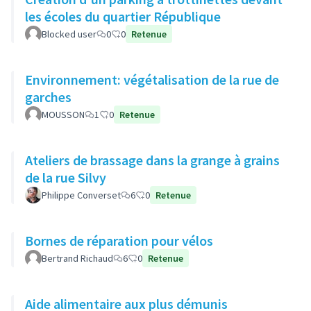
les écoles du quartier République
Blocked user
0
0
Retenue
Environnement: végétalisation de la rue de
garches
MOUSSON
1
0
Retenue
Ateliers de brassage dans la grange à grains
de la rue Silvy
Philippe Converset
6
0
Retenue
Bornes de réparation pour vélos
Bertrand Richaud
6
0
Retenue
Aide alimentaire aux plus démunis