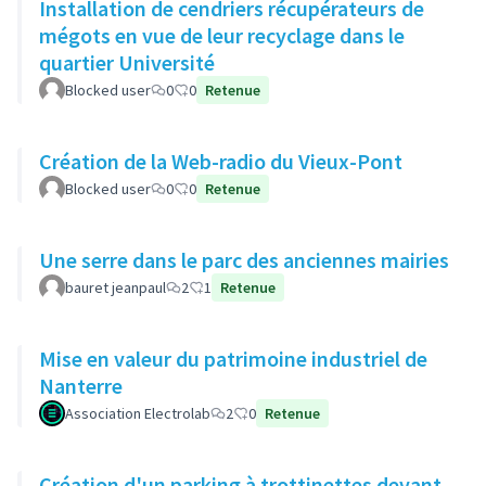
Installation de cendriers récupérateurs de
mégots en vue de leur recyclage dans le
quartier Université
Blocked user
0
0
Retenue
Création de la Web-radio du Vieux-Pont
Blocked user
0
0
Retenue
Une serre dans le parc des anciennes mairies
bauret jeanpaul
2
1
Retenue
Mise en valeur du patrimoine industriel de
Nanterre
Association Electrolab
2
0
Retenue
Création d'un parking à trottinettes devant