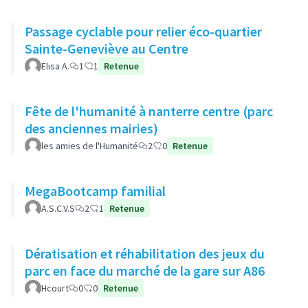
Passage cyclable pour relier éco-quartier
Sainte-Geneviève au Centre
Elisa A.
1
1
Retenue
Fête de l'humanité à nanterre centre (parc
des anciennes mairies)
les amies de l'Humanité
2
0
Retenue
MegaBootcamp familial
A.S.C.V.S
2
1
Retenue
Dératisation et réhabilitation des jeux du
parc en face du marché de la gare sur A86
Hcourt
0
0
Retenue