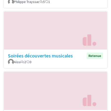
Philippe Trayssac
5
1
Soirées découvertes musicales
Retenue
Aïssi
2
0