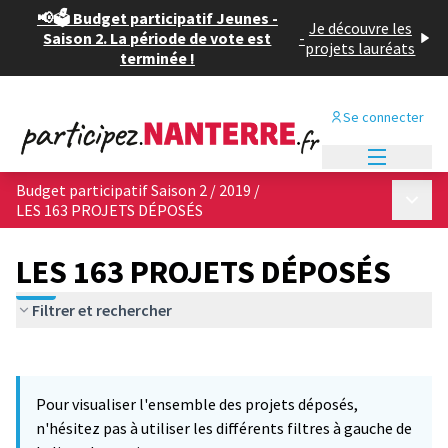
📢🗳️ Budget participatif Jeunes -
Je découvre les
Saison 2. La période de vote est
-
projets lauréats
terminée !
Se connecter
Menu princi
Budget participatif Saison 2 / 2019
/
Menu p
LES 163 PROJETS DÉPOSÉS
LES 163 PROJETS DÉPOSÉS
Filtrer et rechercher
Passer la carte
Leaflet
|
©
OpenStreetMap
contributors
10
L'élément suivant est une carte qui présente les éléments de cet
+
Pour visualiser l'ensemble des projets déposés,
−
n'hésitez pas à utiliser les différents filtres à gauche de