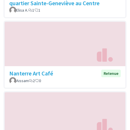
quartier Sainte-Geneviève au Centre
Elisa A.
1
1
Nanterre Art Café
Retenue
Aissam
2
0