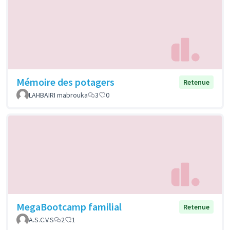
Mémoire des potagers
Retenue
LAHBAIRI mabrouka
3
0
MegaBootcamp familial
Retenue
A.S.C.V.S
2
1