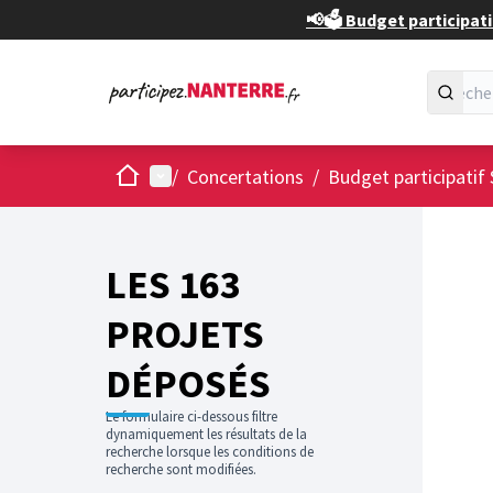
📢🗳️ Budget participati
Accueil
Menu principal
/
Concertations
/
Budget participatif 
Passer
L'élément
+
−
LES 163
PROJETS
DÉPOSÉS
Le formulaire ci-dessous filtre
dynamiquement les résultats de la
recherche lorsque les conditions de
recherche sont modifiées.