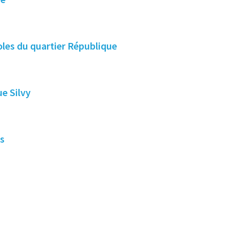
oles du quartier République
ue Silvy
es