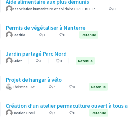
Aide alimentaire aux plus démunis
association humanitaire et solidaire DIR EL KHEIR
11
Permis de végétaliser à Nanterre
Laetitia
3
0
Retenue
Jardin partagé Parc Nord
Guiet
1
0
Retenue
Projet de hangar à vélo
Christine JAY
7
0
Retenue
Création d’un atelier permaculture ouvert à tous 
Bastien Breul
2
0
Retenue