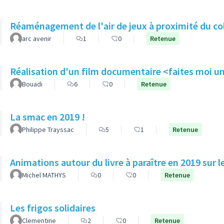
Réaménagement de l'air de jeux à proximité du col
arc avenir
1
0
Retenue
Réalisation d'un film documentaire <faites moi u
Bouadi
6
0
Retenue
La smac en 2019 !
Philippe Trayssac
5
1
Retenue
Animations autour du livre à paraître en 2019 sur le
Michel MATHYS
0
0
Retenue
Les frigos solidaires
Clementine
2
0
Retenue