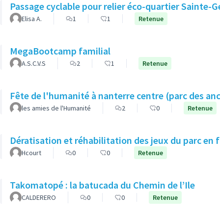
Passage cyclable pour relier éco-quartier Sainte-
Elisa A.
1
1
Retenue
MegaBootcamp familial
A.S.C.V.S
2
1
Retenue
Fête de l'humanité à nanterre centre (parc des an
les amies de l'Humanité
2
0
Retenue
Dératisation et réhabilitation des jeux du parc en 
Hcourt
0
0
Retenue
Takomatopé : la batucada du Chemin de l’Ile
CALDERERO
0
0
Retenue