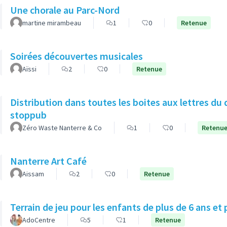
Une chorale au Parc-Nord
martine mirambeau
1
0
Retenue
Soirées découvertes musicales
Aïssi
2
0
Retenue
Distribution dans toutes les boites aux lettres du 
stoppub
Zéro Waste Nanterre & Co
1
0
Retenu
Nanterre Art Café
Aissam
2
0
Retenue
Terrain de jeu pour les enfants de plus de 6 ans et 
AdoCentre
5
1
Retenue