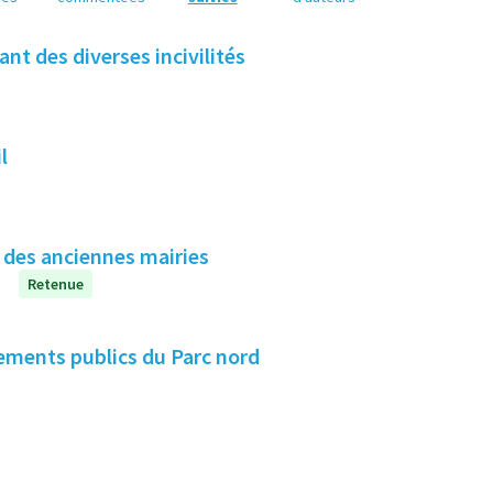
nt des diverses incivilités
l
c des anciennes mairies
Retenue
ssements publics du Parc nord