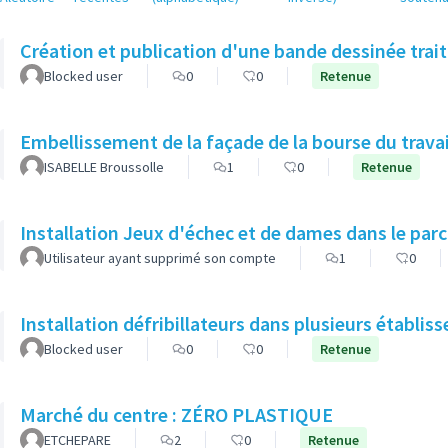
Création et publication d'une bande dessinée traita
Blocked user
0
0
Retenue
Embellissement de la façade de la bourse du travai
ISABELLE Broussolle
1
0
Retenue
Installation Jeux d'échec et de dames dans le par
Utilisateur ayant supprimé son compte
1
0
Installation défribillateurs dans plusieurs établi
Blocked user
0
0
Retenue
Marché du centre : ZÉRO PLASTIQUE
ETCHEPARE
2
0
Retenue