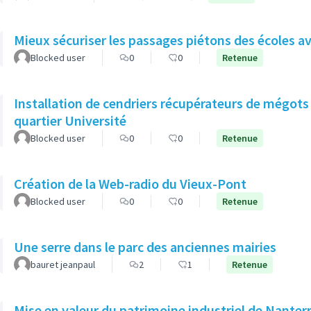
Mieux sécuriser les passages piétons des écoles av
Blocked user
0
0
Retenue
Installation de cendriers récupérateurs de mégots 
quartier Université
Blocked user
0
0
Retenue
Création de la Web-radio du Vieux-Pont
Blocked user
0
0
Retenue
Une serre dans le parc des anciennes mairies
bauret jeanpaul
2
1
Retenue
Mise en valeur du patrimoine industriel de Nanter