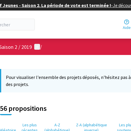
f Jeunes - Saison 2. La période de vote est terminée !
-
Je découv
Aide
Menu utilisateur
Saison 2 / 2019
/
 la carte
11
 suivant est une carte qui présente les éléments de cette page comm
Pour visualiser l'ensemble des projets déposés, n'hésitez pas à ut
des projets.
56 propositions
Les plus
A-Z
Z-A (alphabétique
Les pl
Aléatoire
récentes
(alphabétique)
inverse)
souten