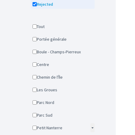
Rejected
Tout
Portée générale
Boule - Champs-Pierreux
Centre
Chemin de l'Île
Les Groues
Parc Nord
Parc Sud
Petit Nanterre