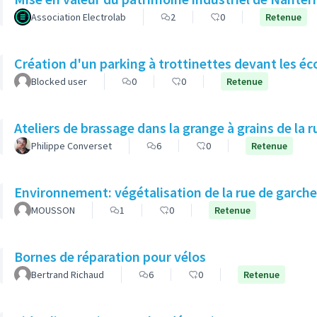
Association Electrolab
2
0
Retenue
Création d'un parking à trottinettes devant les éc
Blocked user
0
0
Retenue
Ateliers de brassage dans la grange à grains de la r
Philippe Converset
6
0
Retenue
Environnement: végétalisation de la rue de garch
MOUSSON
1
0
Retenue
Bornes de réparation pour vélos
Bertrand Richaud
6
0
Retenue