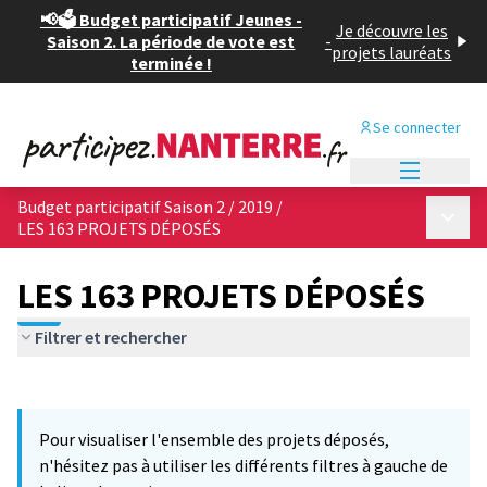
📢🗳️ Budget participatif Jeunes -
Je découvre les
Saison 2. La période de vote est
-
projets lauréats
terminée !
Se connecter
Menu princi
Budget participatif Saison 2 / 2019
/
Menu p
LES 163 PROJETS DÉPOSÉS
LES 163 PROJETS DÉPOSÉS
Filtrer et rechercher
Passer la carte
Leaflet
|
©
OpenStreetMap
contributors
5
L'élément suivant est une carte qui présente les éléments de cet
+
Pour visualiser l'ensemble des projets déposés,
−
n'hésitez pas à utiliser les différents filtres à gauche de