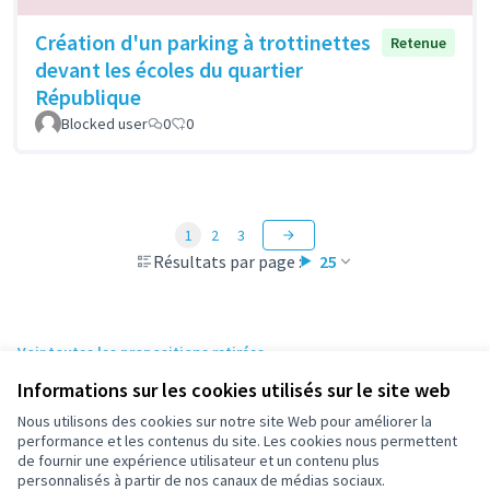
Création d'un parking à trottinettes
Retenue
devant les écoles du quartier
République
Blocked user
0
0
1
2
3
Résultats par page :
25
Voir toutes les propositions retirées
Informations sur les cookies utilisés sur le site web
Nous utilisons des cookies sur notre site Web pour améliorer la
Conditions d'utilisation
performance et les contenus du site. Les cookies nous permettent
Paramètres des cookies
de fournir une expérience utilisateur et un contenu plus
participez.nanterre.fr sur X
participez.nanterre.fr sur Facebook
participez.nanterre.fr sur Instagram
participez.nanterre.fr sur YouTube
participez.nanterre.fr sur GitHub
personnalisés à partir de nos canaux de médias sociaux.