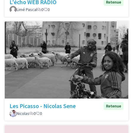
L'écho WEB RADIO
Retenue
Limé Pascal
0
0
Les Picasso - Nicolas Sene
Retenue
Nicolas
0
0