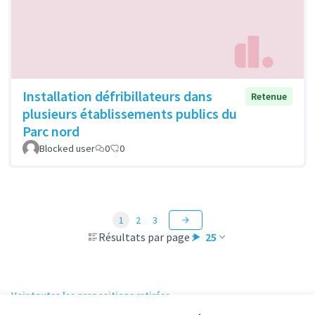
Installation défribillateurs dans
Retenue
plusieurs établissements publics du
Parc nord
Blocked user
0
0
1
2
3
Résultats par page :
25
Voir toutes les propositions retirées