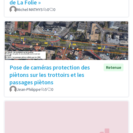
de La Folie »
Michel MATHYS
0
0
Pose de caméras protection des
Retenue
piètons sur les trottoirs et les
passages piètons
Jean-Philippe
5
0