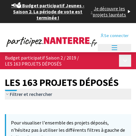
📢🗳️ Budget participatif Jeunes -
Je découvre les
Saison 2. La période de vote est
-
projets lauréats
terminée !
Se connecter
Menu princi
Budget participatif Saison 2 / 2019
/
Menu p
LES 163 PROJETS DÉPOSÉS
LES 163 PROJETS DÉPOSÉS
Filtrer et rechercher
Passer la carte
Leaflet
|
©
OpenStreetMap
contributors
3
L'élément suivant est une carte qui présente les éléments de cet
+
Pour visualiser l'ensemble des projets déposés,
−
n'hésitez pas à utiliser les différents filtres à gauche de