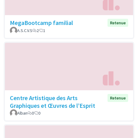
MegaBootcamp familial
Retenue
A.S.C.V.S
2
1
Centre Artistique des Arts
Retenue
Graphiques et Œuvres de l’Esprit
Alban
0
0