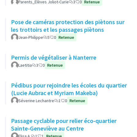
Parents_Elèves Joliot-Curie
3
0
Retenue
Pose de caméras protection des piètons sur
les trottoirs et les passages piètons
Jean-Philippe
5
0
Retenue
Permis de végétaliser à Nanterre
Laetitia
3
0
Retenue
Pédibus pour rejoindre les écoles du quartier
(Lucie Aubrac et Myriam Makeba)
Séverine Lechantre
1
0
Retenue
Passage cyclable pour relier éco-quartier
Sainte-Geneviève au Centre
Elisa A.
1
1
Retenue