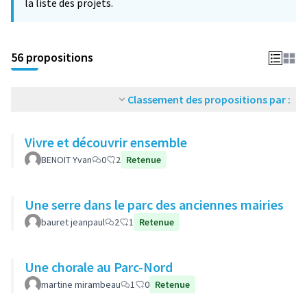
la liste des projets.
56 propositions
Classement des propositions par :
Vivre et découvrir ensemble
BENOIT Yvan
0
2
Retenue
Une serre dans le parc des anciennes mairies
bauret jeanpaul
2
1
Retenue
Une chorale au Parc-Nord
martine mirambeau
1
0
Retenue