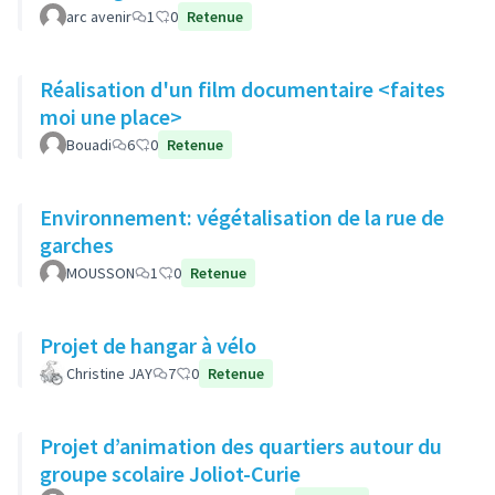
arc avenir
1
0
Retenue
Réalisation d'un film documentaire <faites
moi une place>
Bouadi
6
0
Retenue
Environnement: végétalisation de la rue de
garches
MOUSSON
1
0
Retenue
Projet de hangar à vélo
Christine JAY
7
0
Retenue
Projet d’animation des quartiers autour du
groupe scolaire Joliot-Curie