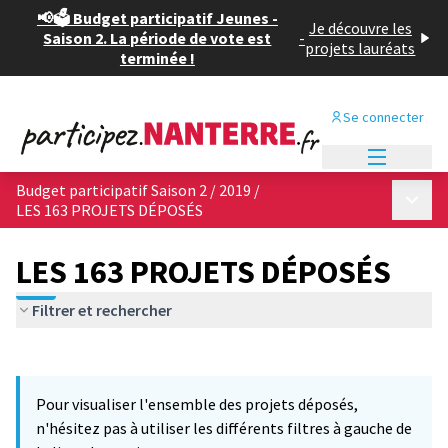
📢🗳️ Budget participatif Jeunes -
Je découvre les
Saison 2. La période de vote est
-
projets lauréats
terminée !
Se connecter
Menu princi
Budget participatif Saison 2 / 2019
/
Menu p
LES 163 PROJETS DÉPOSÉS
LES 163 PROJETS DÉPOSÉS
Filtrer et rechercher
Passer la carte
Leaflet
|
©
OpenStreetMap
contributors
10
L'élément suivant est une carte qui présente les éléments de cet
+
Pour visualiser l'ensemble des projets déposés,
−
n'hésitez pas à utiliser les différents filtres à gauche de