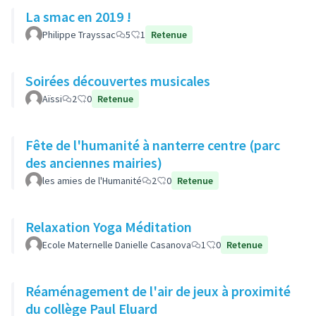
La smac en 2019 !
Philippe Trayssac
5
1
Retenue
Soirées découvertes musicales
Aïssi
2
0
Retenue
Fête de l'humanité à nanterre centre (parc
des anciennes mairies)
les amies de l'Humanité
2
0
Retenue
Relaxation Yoga Méditation
Ecole Maternelle Danielle Casanova
1
0
Retenue
Réaménagement de l'air de jeux à proximité
du collège Paul Eluard