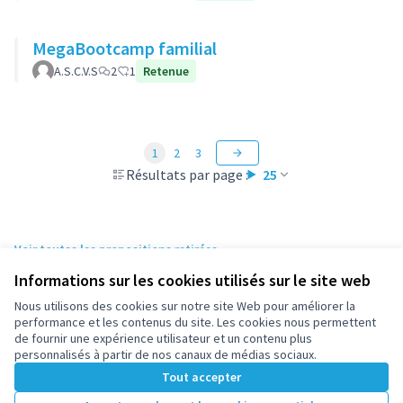
MegaBootcamp familial
A.S.C.V.S
2
1
Retenue
1
2
3
Résultats par page :
25
Voir toutes les propositions retirées
Informations sur les cookies utilisés sur le site web
Nous utilisons des cookies sur notre site Web pour améliorer la
Conditions d'utilisation
performance et les contenus du site. Les cookies nous permettent
Paramètres des cookies
de fournir une expérience utilisateur et un contenu plus
participez.nanterre.fr sur X
participez.nanterre.fr sur Facebook
participez.nanterre.fr sur Instagram
participez.nanterre.fr sur YouTube
participez.nanterre.fr sur GitHub
personnalisés à partir de nos canaux de médias sociaux.
(Lien externe)
(Lien externe)
(Lien externe)
(Lien externe)
(Lien externe)
Tout accepter