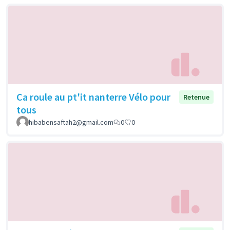
Ca roule au pt'it nanterre Vélo pour
Retenue
tous
hibabensaftah2@gmail.com
0
0