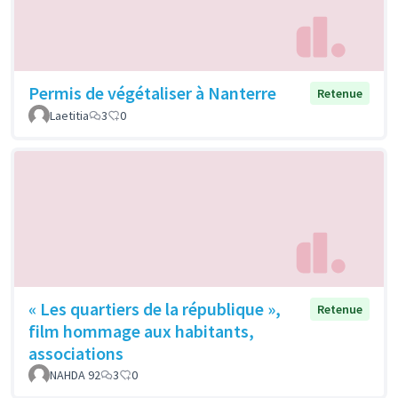
Permis de végétaliser à Nanterre
Retenue
Laetitia
3
0
« Les quartiers de la république »,
Retenue
film hommage aux habitants,
associations
NAHDA 92
3
0