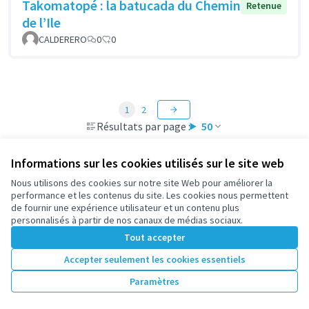
Takomatopé : la batucada du Chemin
Retenue
de l’Ile
CALDERERO
0
0
1
2
Résultats par page :
50
Informations sur les cookies utilisés sur le site web
Nous utilisons des cookies sur notre site Web pour améliorer la
Voir toutes les propositions retirées
performance et les contenus du site. Les cookies nous permettent
de fournir une expérience utilisateur et un contenu plus
personnalisés à partir de nos canaux de médias sociaux.
Conditions d'utilisation
Tout accepter
Paramètres des cookies
participez.nanterre.fr sur X
participez.nanterre.fr sur Facebook
participez.nanterre.fr sur Instagram
participez.nanterre.fr sur YouTube
participez.nanterre.fr sur GitHub
Accepter seulement les cookies essentiels
(Lien externe)
(Lien externe)
(Lien externe)
(Lien externe)
(Lien externe)
Paramètres