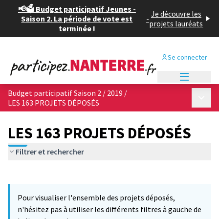
📢🗳️ Budget participatif Jeunes -
Je découvre les
Saison 2. La période de vote est
-
projets lauréats
terminée !
Se connecter
Menu princi
Budget participatif Saison 2 / 2019
/
Menu p
LES 163 PROJETS DÉPOSÉS
LES 163 PROJETS DÉPOSÉS
Filtrer et rechercher
Passer la carte
Leaflet
|
©
OpenStreetMap
contributors
12
L'élément suivant est une carte qui présente les éléments de cet
+
Pour visualiser l'ensemble des projets déposés,
−
n'hésitez pas à utiliser les différents filtres à gauche de