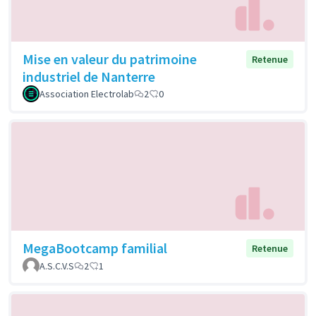
Mise en valeur du patrimoine
Retenue
industriel de Nanterre
Association Electrolab
2
0
MegaBootcamp familial
Retenue
A.S.C.V.S
2
1