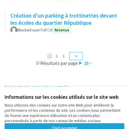
Création d'un parking à trottinettes devant
les écoles du quartier République
Blocked user
0
0
Retenue
1
2
3
Résultats par page :
25
Voir toutes les propositions retirées
Informations sur les cookies utilisés sur le site web
Nous utilisons des cookies sur notre site Web pour améliorer la
Conditions d'utilisation
performance et les contenus du site. Les cookies nous permettent
Paramètres des cookies
de fournir une expérience utilisateur et un contenu plus
participez.nanterre.fr sur X
participez.nanterre.fr sur Facebook
participez.nanterre.fr sur Instagram
participez.nanterre.fr sur YouTube
participez.nanterre.fr sur GitHub
personnalisés à partir de nos canaux de médias sociaux.
(Lien externe)
(Lien externe)
(Lien externe)
(Lien externe)
(Lien externe)
Tout accepter