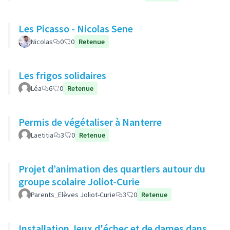
Les Picasso - Nicolas Sene
Nicolas
0
0
Retenue
Les frigos solidaires
Léa
6
0
Retenue
Permis de végétaliser à Nanterre
Laetitia
3
0
Retenue
Projet d’animation des quartiers autour du
groupe scolaire Joliot-Curie
Parents_Elèves Joliot-Curie
3
0
Retenue
Installation Jeux d'échec et de dames dans