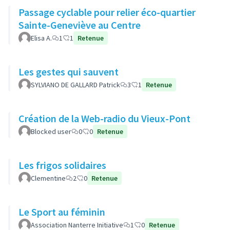
Passage cyclable pour relier éco-quartier
Sainte-Geneviève au Centre
Elisa A.
1
1
Retenue
Les gestes qui sauvent
SYLVIANO DE GALLARD Patrick
3
1
Retenue
Création de la Web-radio du Vieux-Pont
Blocked user
0
0
Retenue
Les frigos solidaires
Clementine
2
0
Retenue
Le Sport au féminin
Association Nanterre Initiative
1
0
Retenue