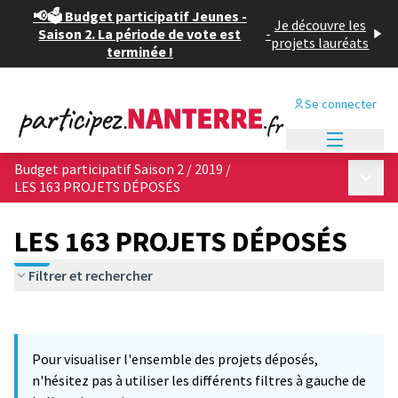
📢🗳️ Budget participatif Jeunes -
Je découvre les
Saison 2. La période de vote est
-
projets lauréats
terminée !
Se connecter
Menu princi
Budget participatif Saison 2 / 2019
/
Menu p
LES 163 PROJETS DÉPOSÉS
LES 163 PROJETS DÉPOSÉS
Filtrer et rechercher
Passer la carte
Leaflet
|
©
OpenStreetMap
contributors
6
L'élément suivant est une carte qui présente les éléments de cet
+
Pour visualiser l'ensemble des projets déposés,
−
n'hésitez pas à utiliser les différents filtres à gauche de