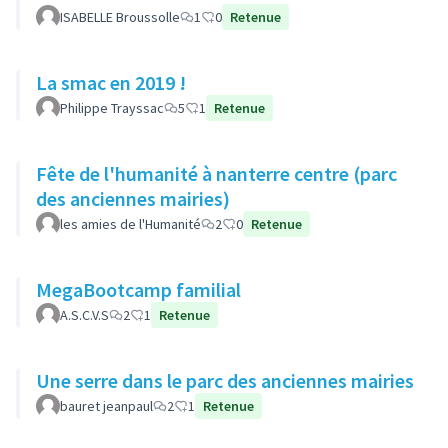
ISABELLE Broussolle
1
0
Retenue
La smac en 2019 !
Philippe Trayssac
5
1
Retenue
Fête de l'humanité à nanterre centre (parc
des anciennes mairies)
les amies de l'Humanité
2
0
Retenue
MegaBootcamp familial
A.S.C.V.S
2
1
Retenue
Une serre dans le parc des anciennes mairies
bauret jeanpaul
2
1
Retenue