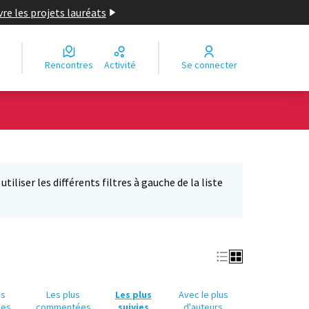
re les projets lauréats
Rencontres
Activité
Se connecter
Leaflet
|
©
OpenStreetMap
contributors
e des points de carte. L'élément peut être utilisé avec un lecteur
iliser les différents filtres à gauche de la liste
us
Les plus
Les plus
Avec le plus
ues
commentées
suivies
d'auteurs