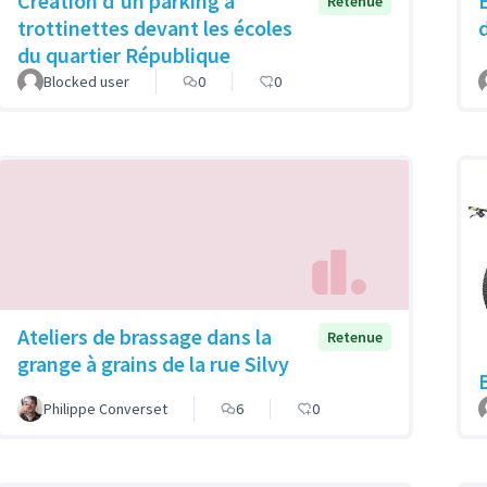
Création d'un parking à
Retenue
trottinettes devant les écoles
du quartier République
Blocked user
0
0
Ateliers de brassage dans la
Retenue
grange à grains de la rue Silvy
Philippe Converset
6
0