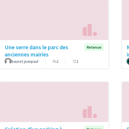
Une serre dans le parc des
Retenue
anciennes mairies
bauret jeanpaul
2
1