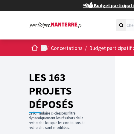
📢🗳️ Budget participati
Accueil
Menu principal
/
Concertations
/
Budget participatif 
Passer
L'élément
+
−
LES 163
PROJETS
DÉPOSÉS
Le formulaire ci-dessous filtre
dynamiquement les résultats de la
recherche lorsque les conditions de
recherche sont modifiées.