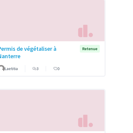
Permis de végétaliser à
Retenue
Nanterre
Laetitia
3
0