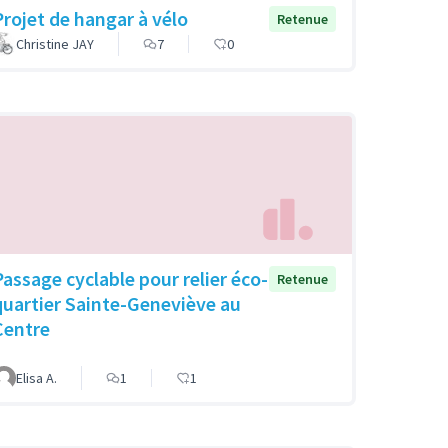
Projet de hangar à vélo
Retenue
Christine JAY
7
0
Passage cyclable pour relier éco-
Retenue
quartier Sainte-Geneviève au
Centre
Elisa A.
1
1