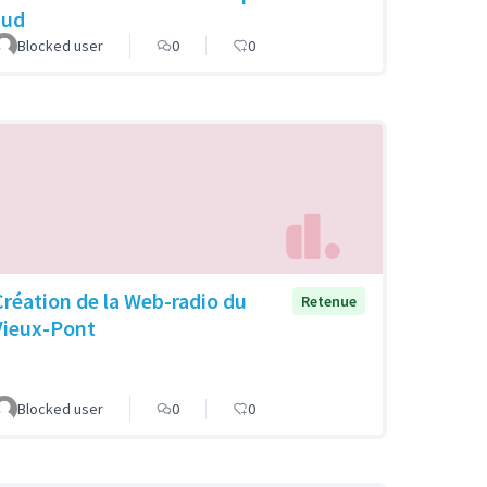
sud
Blocked user
0
0
Création de la Web-radio du
Retenue
Vieux-Pont
Blocked user
0
0