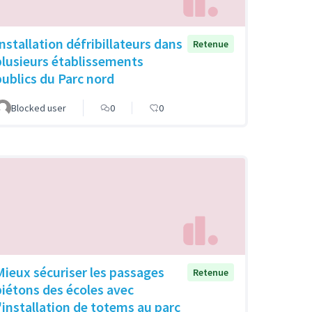
Installation défribillateurs dans
Retenue
plusieurs établissements
publics du Parc nord
Blocked user
0
0
Mieux sécuriser les passages
Retenue
piétons des écoles avec
l'installation de totems au parc