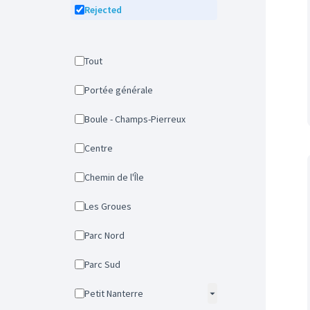
Rejected
Tout
Portée générale
Boule - Champs-Pierreux
Centre
Chemin de l'Île
Les Groues
Parc Nord
Parc Sud
Petit Nanterre