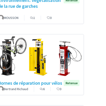
Environnement: végétalisation
Retenue
de la rue de garches
MOUSSON
1
0
Bornes de réparation pour vélos
Retenue
Bertrand Richaud
6
0