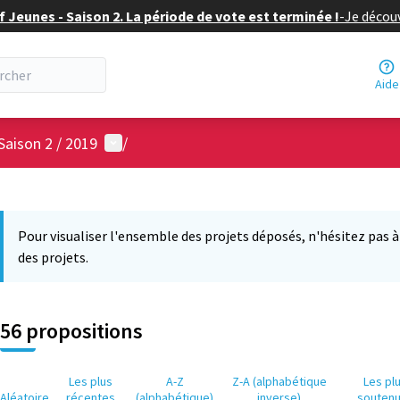
f Jeunes - Saison 2. La période de vote est terminée !
-
Je découv
Aide
Menu utilisateur
Saison 2 / 2019
/
 la carte
6
 suivant est une carte qui présente les éléments de cette page comm
Pour visualiser l'ensemble des projets déposés, n'hésitez pas à ut
des projets.
56 propositions
Les plus
A-Z
Z-A (alphabétique
Les pl
Aléatoire
récentes
(alphabétique)
inverse)
souten