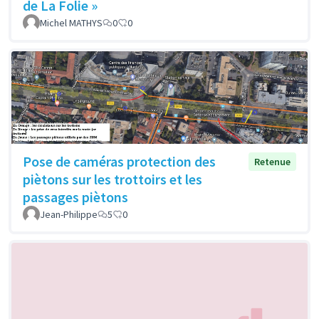
de La Folie »
Michel MATHYS
0
0
Pose de caméras protection des
Retenue
piètons sur les trottoirs et les
passages piètons
Jean-Philippe
5
0