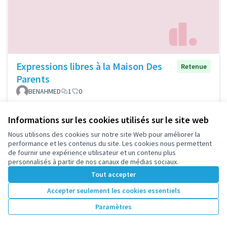
Expressions libres à la Maison Des
Retenue
Parents
BENAHMED
1
0
Informations sur les cookies utilisés sur le site web
Nous utilisons des cookies sur notre site Web pour améliorer la
1
2
performance et les contenus du site. Les cookies nous permettent
de fournir une expérience utilisateur et un contenu plus
Résultats par page :
50
personnalisés à partir de nos canaux de médias sociaux.
Tout accepter
Accepter seulement les cookies essentiels
Voir toutes les propositions retirées
Paramètres