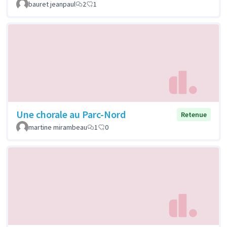
bauret jeanpaul
2
1
Une chorale au Parc-Nord
Retenue
martine mirambeau
1
0