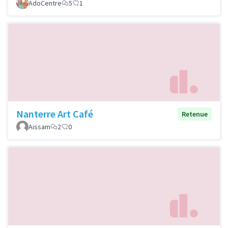
AdoCentre
5
1
Nanterre Art Café
Retenue
Aissam
2
0