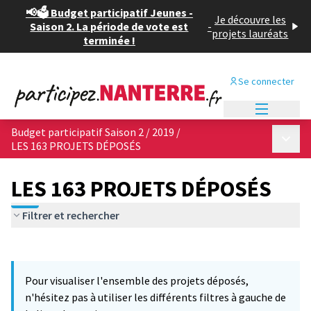
📢🗳️ Budget participatif Jeunes -
Je découvre les
Saison 2. La période de vote est
-
projets lauréats
terminée !
Se connecter
Menu princi
Budget participatif Saison 2 / 2019
/
Menu p
LES 163 PROJETS DÉPOSÉS
LES 163 PROJETS DÉPOSÉS
Filtrer et rechercher
Passer la carte
Leaflet
|
©
OpenStreetMap
contributors
10
L'élément suivant est une carte qui présente les éléments de cet
+
Pour visualiser l'ensemble des projets déposés,
−
n'hésitez pas à utiliser les différents filtres à gauche de