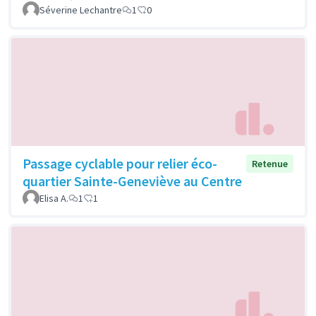
Séverine Lechantre
1
0
Passage cyclable pour relier éco-
Retenue
quartier Sainte-Geneviève au Centre
Elisa A.
1
1