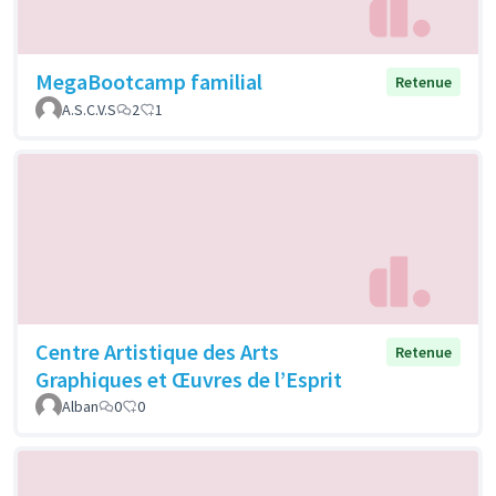
MegaBootcamp familial
Retenue
A.S.C.V.S
2
1
Centre Artistique des Arts
Retenue
Graphiques et Œuvres de l’Esprit
Alban
0
0