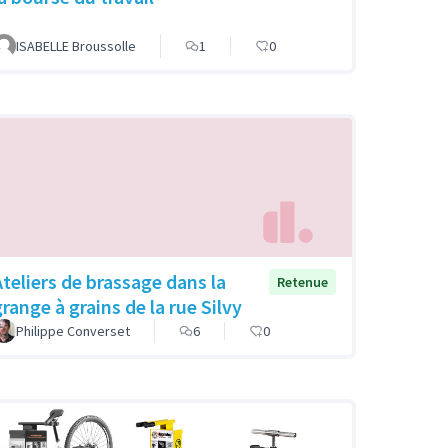
ISABELLE Broussolle
1
0
Ateliers de brassage dans la
Retenue
grange à grains de la rue Silvy
Philippe Converset
6
0