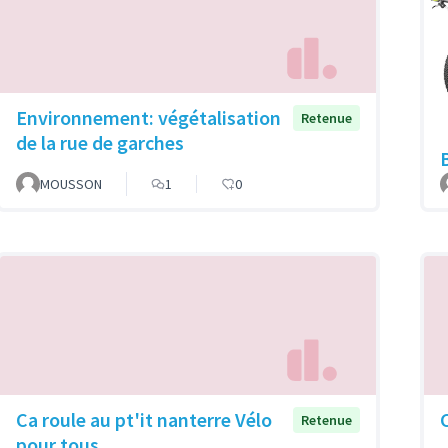
Environnement: végétalisation
Retenue
de la rue de garches
MOUSSON
1
0
Ca roule au pt'it nanterre Vélo
Retenue
pour tous