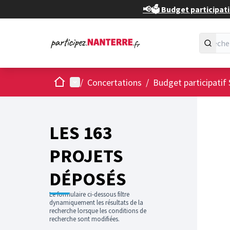
📢🗳️ Budget participati
Accueil
Menu principal
/
Concertations
/
Budget participatif 
Passer
L'élément
+
−
LES 163
PROJETS
DÉPOSÉS
Le formulaire ci-dessous filtre
dynamiquement les résultats de la
recherche lorsque les conditions de
recherche sont modifiées.