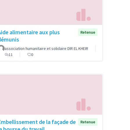
Aide alimentaire aux plus
Retenue
démunis
association humanitaire et solidaire DIR EL KHEIR
11
0
Embellissement de la façade de
Retenue
la bourse du travail