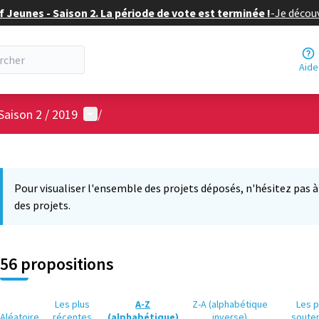
f Jeunes - Saison 2. La période de vote est terminée !
-
Je découv
Aide
Menu utilisateur
Saison 2 / 2019
/
 la carte
3
 suivant est une carte qui présente les éléments de cette page comm
Pour visualiser l'ensemble des projets déposés, n'hésitez pas à ut
des projets.
56 propositions
Les plus
A-Z
Z-A (alphabétique
Les p
Aléatoire
récentes
(alphabétique)
inverse)
soute