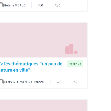
Hélène VIDAUD
0
0
Cafés thématiques "un peu de
Retenue
nature en ville"
LIENS INTERGENERATIONS92
1
0