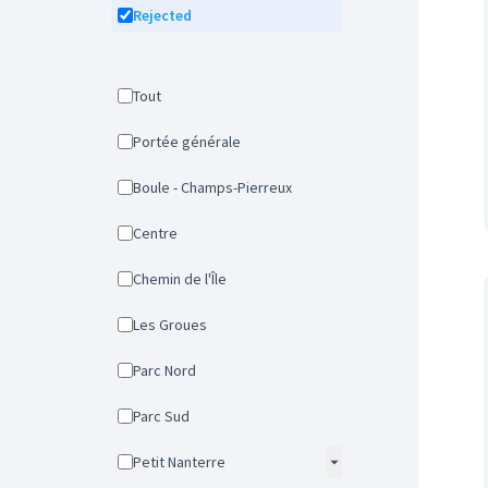
Rejected
Tout
Portée générale
Boule - Champs-Pierreux
Centre
Chemin de l'Île
Les Groues
Parc Nord
Parc Sud
Petit Nanterre