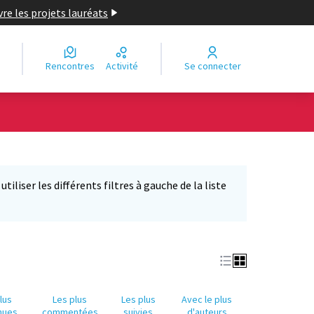
re les projets lauréats
Rencontres
Activité
Se connecter
Leaflet
|
©
OpenStreetMap
contributors
e des points de carte. L'élément peut être utilisé avec un lecteur
iliser les différents filtres à gauche de la liste
lus
Les plus
Les plus
Avec le plus
nues
commentées
suivies
d'auteurs