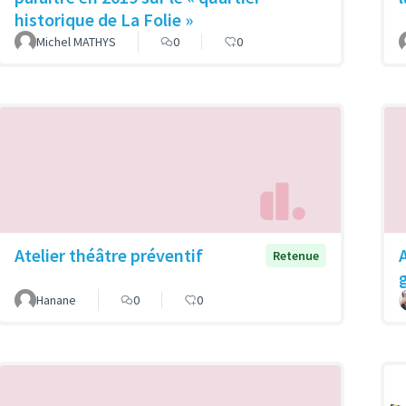
historique de La Folie »
Michel MATHYS
0
0
Atelier théâtre préventif
Retenue
Hanane
0
0