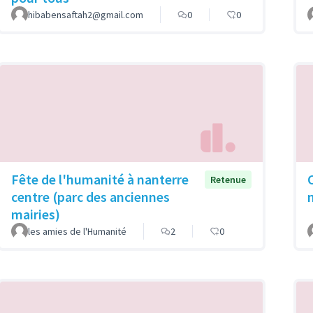
hibabensaftah2@gmail.com
0
0
Fête de l'humanité à nanterre
Retenue
centre (parc des anciennes
mairies)
les amies de l'Humanité
2
0