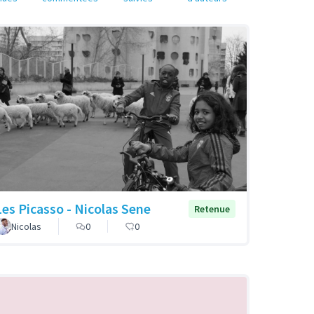
Les Picasso - Nicolas Sene
Retenue
Nicolas
0
0