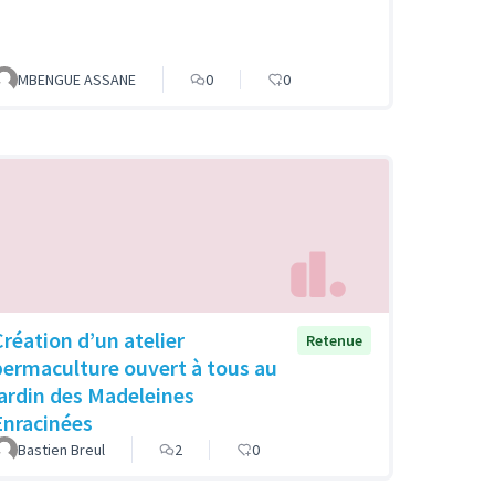
MBENGUE ASSANE
0
0
Création d’un atelier
Retenue
permaculture ouvert à tous au
jardin des Madeleines
Enracinées
Bastien Breul
2
0