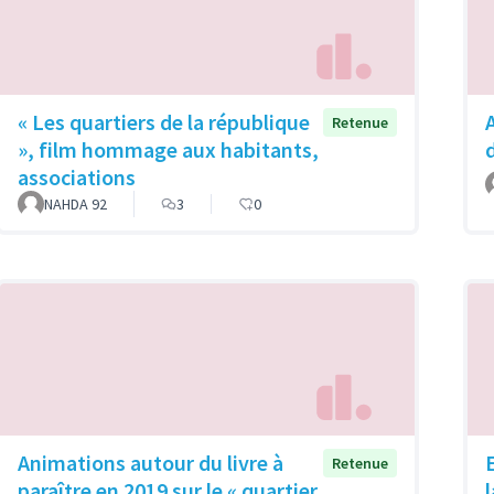
« Les quartiers de la république
Retenue
», film hommage aux habitants,
associations
NAHDA 92
3
0
Animations autour du livre à
Retenue
paraître en 2019 sur le « quartier