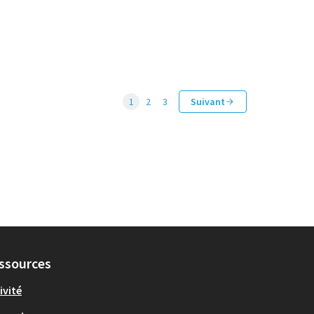
1
2
3
Suivant
ssources
ivité