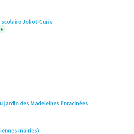
scolaire Joliot-Curie
ue
au jardin des Madeleines Enracinées
ciennes mairies)