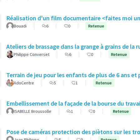
Réalisation d'un film documentaire <faites moi u
Bouadi
6
0
Retenue
Ateliers de brassage dans la grange à grains de la r
Philippe Converset
6
0
Retenue
Terrain de jeu pour les enfants de plus de 6 ans et 
AdoCentre
5
1
Retenue
Embellissement de la façade de la bourse du travai
ISABELLE Broussolle
1
0
Retenue
Pose de caméras protection des piètons sur les tro
Jean-Philippe
5
0
Retenue