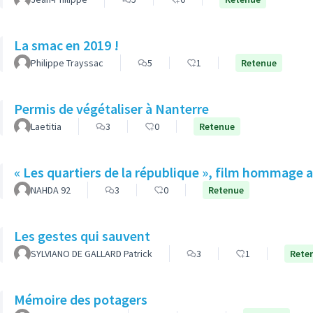
La smac en 2019 !
Philippe Trayssac
5
1
Retenue
Permis de végétaliser à Nanterre
Laetitia
3
0
Retenue
« Les quartiers de la république », film hommage 
NAHDA 92
3
0
Retenue
Les gestes qui sauvent
SYLVIANO DE GALLARD Patrick
3
1
Rete
Mémoire des potagers