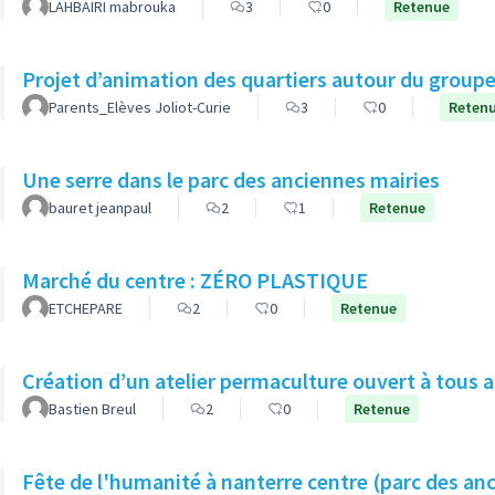
LAHBAIRI mabrouka
3
0
Retenue
Projet d’animation des quartiers autour du groupe 
Parents_Elèves Joliot-Curie
3
0
Reten
Une serre dans le parc des anciennes mairies
bauret jeanpaul
2
1
Retenue
Marché du centre : ZÉRO PLASTIQUE
ETCHEPARE
2
0
Retenue
Création d’un atelier permaculture ouvert à tous 
Bastien Breul
2
0
Retenue
Fête de l'humanité à nanterre centre (parc des an