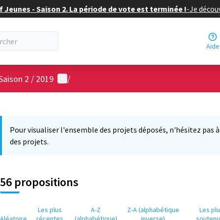
f Jeunes - Saison 2. La période de vote est terminée !
-
Je découv
Aide
Menu utilisateur
Saison 2 / 2019
/
 la carte
7
 suivant est une carte qui présente les éléments de cette page comm
Pour visualiser l'ensemble des projets déposés, n'hésitez pas à ut
des projets.
56 propositions
Les plus
A-Z
Z-A (alphabétique
Les pl
Aléatoire
récentes
(alphabétique)
inverse)
souten