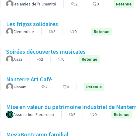
les amies de l'Humanité
2
0
Retenue
Les frigos solidaires
Clementine
2
0
Retenue
Soirées découvertes musicales
Aïssi
2
0
Retenue
Nanterre Art Café
Aissam
2
0
Retenue
Mise en valeur du patrimoine industriel de Nanter
Association Electrolab
2
0
Retenue
MegaBootcamp familial