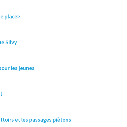
ne place>
ue Silvy
pour les jeunes
l
ttoirs et les passages piètons