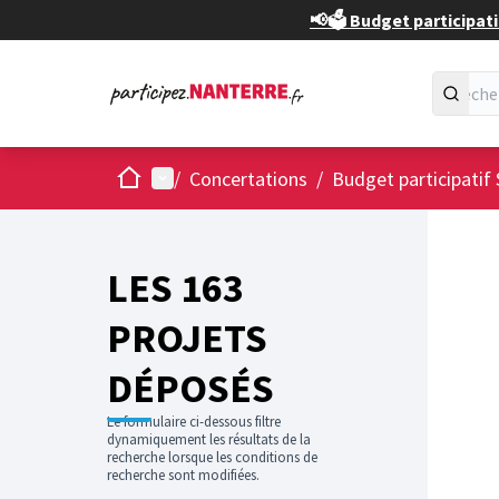
📢🗳️ Budget participati
Accueil
Menu principal
/
Concertations
/
Budget participatif 
Passer
L'élément
+
−
LES 163
PROJETS
DÉPOSÉS
Le formulaire ci-dessous filtre
dynamiquement les résultats de la
recherche lorsque les conditions de
recherche sont modifiées.