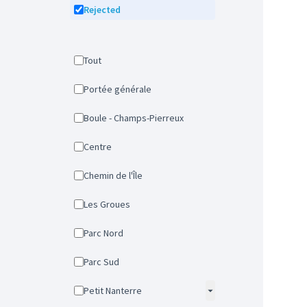
Rejected
Tout
Portée générale
Boule - Champs-Pierreux
Centre
Chemin de l'Île
Les Groues
Parc Nord
Parc Sud
Petit Nanterre