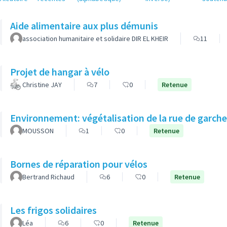
Aide alimentaire aux plus démunis
association humanitaire et solidaire DIR EL KHEIR
11
Projet de hangar à vélo
Christine JAY
7
0
Retenue
Environnement: végétalisation de la rue de garch
MOUSSON
1
0
Retenue
Bornes de réparation pour vélos
Bertrand Richaud
6
0
Retenue
Les frigos solidaires
Léa
6
0
Retenue