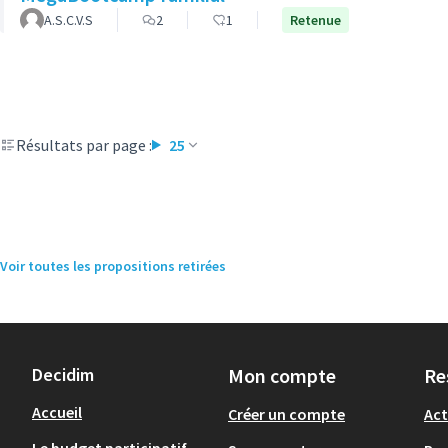
A.S.C.V.S
2
1
Retenue
Résultats par page :
25
Voir toutes les propositions retirées
Decidim
Mon compte
Re
Accueil
Créer un compte
Act