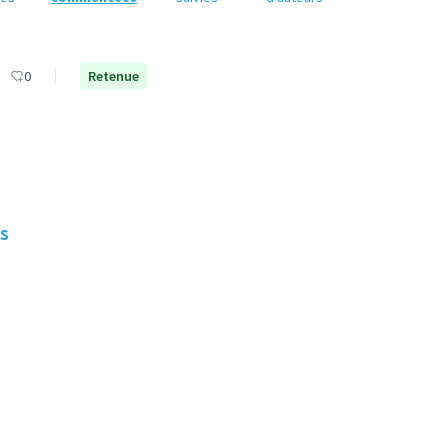
0
Retenue
es