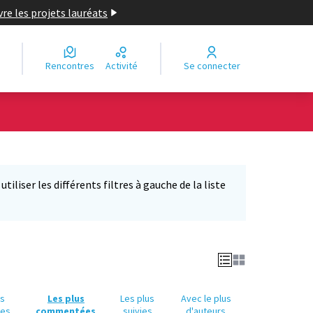
re les projets lauréats
Rencontres
Activité
Se connecter
Leaflet
|
©
OpenStreetMap
contributors
e des points de carte. L'élément peut être utilisé avec un lecteur
iliser les différents filtres à gauche de la liste
us
Les plus
Les plus
Avec le plus
ues
commentées
suivies
d'auteurs