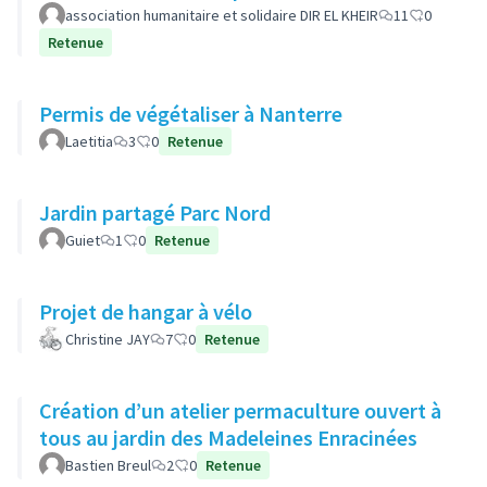
association humanitaire et solidaire DIR EL KHEIR
11
0
Retenue
Permis de végétaliser à Nanterre
Laetitia
3
0
Retenue
Jardin partagé Parc Nord
Guiet
1
0
Retenue
Projet de hangar à vélo
Christine JAY
7
0
Retenue
Création d’un atelier permaculture ouvert à
tous au jardin des Madeleines Enracinées
Bastien Breul
2
0
Retenue