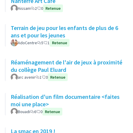
Nanterre Art Café
Aissam
2
0
Retenue
Terrain de jeu pour les enfants de plus de 6
ans et pour les jeunes
AdoCentre
5
1
Retenue
Réaménagement de l'air de jeux à proximité
du collège Paul Eluard
arc avenir
1
0
Retenue
Réalisation d'un film documentaire <faites
moi une place>
Bouadi
6
0
Retenue
La smac en 2019 !