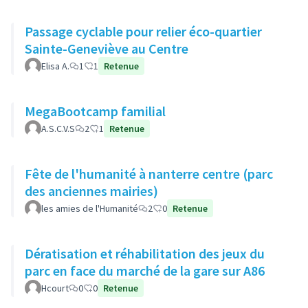
Passage cyclable pour relier éco-quartier
Sainte-Geneviève au Centre
Elisa A.
1
1
Retenue
MegaBootcamp familial
A.S.C.V.S
2
1
Retenue
Fête de l'humanité à nanterre centre (parc
des anciennes mairies)
les amies de l'Humanité
2
0
Retenue
Dératisation et réhabilitation des jeux du
parc en face du marché de la gare sur A86
Hcourt
0
0
Retenue