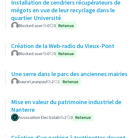
Installation de cendriers récupérateurs de
mégots en vue de leur recyclage dans le
quartier Université
Blocked user
0
0
Retenue
Création de la Web-radio du Vieux-Pont
Blocked user
0
0
Retenue
Une serre dans le parc des anciennes mairies
bauret jeanpaul
2
1
Retenue
Mise en valeur du patrimoine industriel de
Nanterre
Association Electrolab
2
0
Retenue
Création d'un parking à trottinettes devant