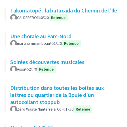
Takomatopé : la batucada du Chemin de l’Ile
CALDERERO
0
0
Retenue
Une chorale au Parc-Nord
martine mirambeau
1
0
Retenue
Soirées découvertes musicales
Aïssi
2
0
Retenue
Distribution dans toutes les boites aux
lettres du quartier de la Boule d'un
autocollant stoppub
Zéro Waste Nanterre & Co
1
0
Retenue