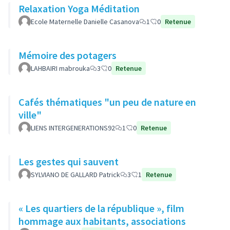
Relaxation Yoga Méditation
Ecole Maternelle Danielle Casanova
1
0
Retenue
Mémoire des potagers
LAHBAIRI mabrouka
3
0
Retenue
Cafés thématiques "un peu de nature en
ville"
LIENS INTERGENERATIONS92
1
0
Retenue
Les gestes qui sauvent
SYLVIANO DE GALLARD Patrick
3
1
Retenue
« Les quartiers de la république », film
hommage aux habitants, associations