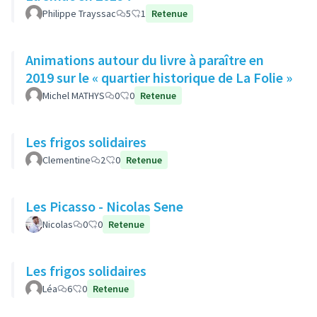
Philippe Trayssac
5
1
Retenue
Animations autour du livre à paraître en
2019 sur le « quartier historique de La Folie »
Michel MATHYS
0
0
Retenue
Les frigos solidaires
Clementine
2
0
Retenue
Les Picasso - Nicolas Sene
Nicolas
0
0
Retenue
Les frigos solidaires
Léa
6
0
Retenue