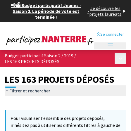
📢🗳️ Budget participatif Jeunes -
Je découvre les
Saison 2. La période de vote est
-
projets lauréats
terminée !
Se connecter
Menu princi
Budget participatif Saison 2 / 2019
/
Menu p
LES 163 PROJETS DÉPOSÉS
LES 163 PROJETS DÉPOSÉS
Filtrer et rechercher
Passer la carte
Leaflet
|
©
OpenStreetMap
contributors
12
L'élément suivant est une carte qui présente les éléments de cet
+
Pour visualiser l'ensemble des projets déposés,
−
n'hésitez pas à utiliser les différents filtres à gauche de