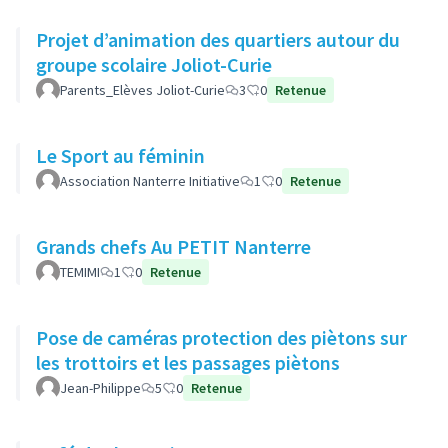
Projet d’animation des quartiers autour du
groupe scolaire Joliot-Curie
Parents_Elèves Joliot-Curie
3
0
Retenue
Le Sport au féminin
Association Nanterre Initiative
1
0
Retenue
Grands chefs Au PETIT Nanterre
TEMIMI
1
0
Retenue
Pose de caméras protection des piètons sur
les trottoirs et les passages piètons
Jean-Philippe
5
0
Retenue