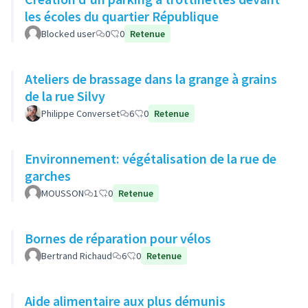
les écoles du quartier République
Blocked user
0
0
Retenue
Ateliers de brassage dans la grange à grains
de la rue Silvy
Philippe Converset
6
0
Retenue
Environnement: végétalisation de la rue de
garches
MOUSSON
1
0
Retenue
Bornes de réparation pour vélos
Bertrand Richaud
6
0
Retenue
Aide alimentaire aux plus démunis