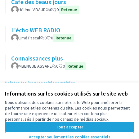
Café des beaux jours
Hélène VIDAUD
0
0
Retenue
L'écho WEB RADIO
Limé Pascal
0
0
Retenue
Connaissances plus
MBENGUE ASSANE
0
0
Retenue
Voir toutes les propositions retirées
Informations sur les cookies utilisés sur le site web
Nous utilisons des cookies sur notre site Web pour améliorer la
Conditions d'utilisation
performance et les contenus du site. Les cookies nous permettent
Paramètres des cookies
de fournir une expérience utilisateur et un contenu plus
participez.nanterre.fr sur X
participez.nanterre.fr sur Facebook
participez.nanterre.fr sur Instagram
participez.nanterre.fr sur YouTube
participez.nanterre.fr sur GitHub
personnalisés à partir de nos canaux de médias sociaux.
(Lien externe)
(Lien externe)
(Lien externe)
(Lien externe)
(Lien externe)
Tout accepter
Accepter seulement les cookies essentiels