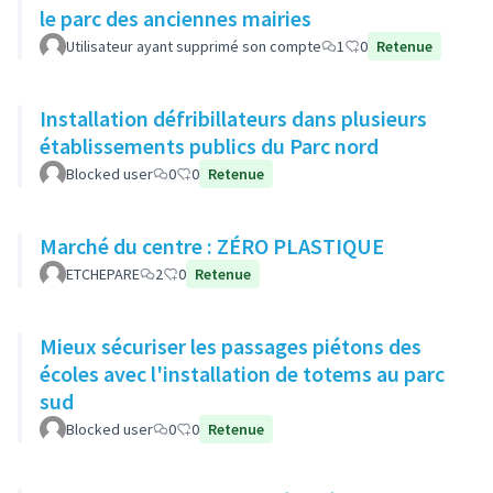
le parc des anciennes mairies
Utilisateur ayant supprimé son compte
1
0
Retenue
Installation défribillateurs dans plusieurs
établissements publics du Parc nord
Blocked user
0
0
Retenue
Marché du centre : ZÉRO PLASTIQUE
ETCHEPARE
2
0
Retenue
Mieux sécuriser les passages piétons des
écoles avec l'installation de totems au parc
sud
Blocked user
0
0
Retenue