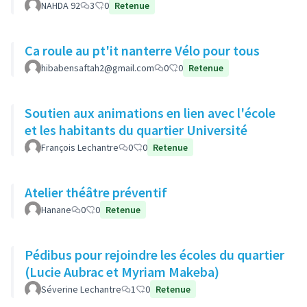
NAHDA 92
3
0
Retenue
Ca roule au pt'it nanterre Vélo pour tous
hibabensaftah2@gmail.com
0
0
Retenue
Soutien aux animations en lien avec l'école
et les habitants du quartier Université
François Lechantre
0
0
Retenue
Atelier théâtre préventif
Hanane
0
0
Retenue
Pédibus pour rejoindre les écoles du quartier
(Lucie Aubrac et Myriam Makeba)
Séverine Lechantre
1
0
Retenue