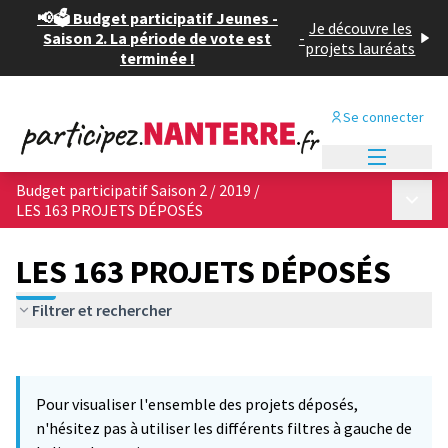
📢🗳️ Budget participatif Jeunes -
Je découvre les
Saison 2. La période de vote est
-
projets lauréats
terminée !
Se connecter
Menu princi
Budget participatif Saison 2 / 2019
/
Menu p
LES 163 PROJETS DÉPOSÉS
LES 163 PROJETS DÉPOSÉS
Filtrer et rechercher
Passer la carte
Leaflet
|
©
OpenStreetMap
contributors
10
L'élément suivant est une carte qui présente les éléments de cet
+
Pour visualiser l'ensemble des projets déposés,
−
n'hésitez pas à utiliser les différents filtres à gauche de