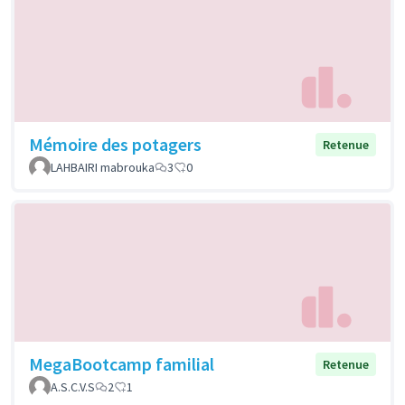
Mémoire des potagers
Retenue
LAHBAIRI mabrouka
3
0
MegaBootcamp familial
Retenue
A.S.C.V.S
2
1