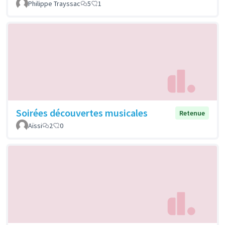
Philippe Trayssac
5
1
Soirées découvertes musicales
Retenue
Aïssi
2
0