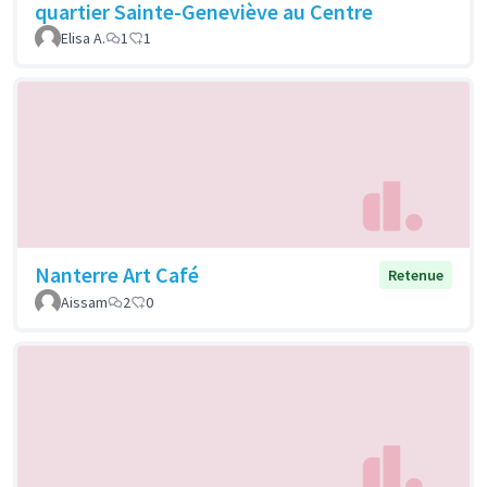
quartier Sainte-Geneviève au Centre
Elisa A.
1
1
Nanterre Art Café
Retenue
Aissam
2
0