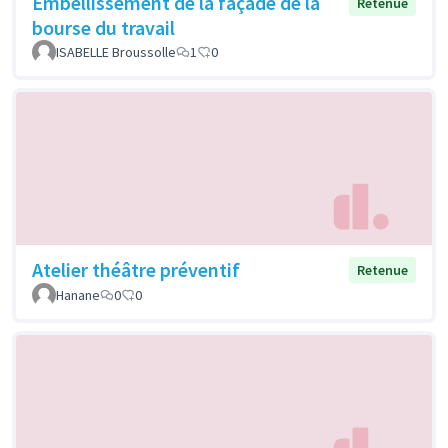
Embellissement de la façade de la
Retenue
bourse du travail
ISABELLE Broussolle
1
0
Atelier théâtre préventif
Retenue
Hanane
0
0