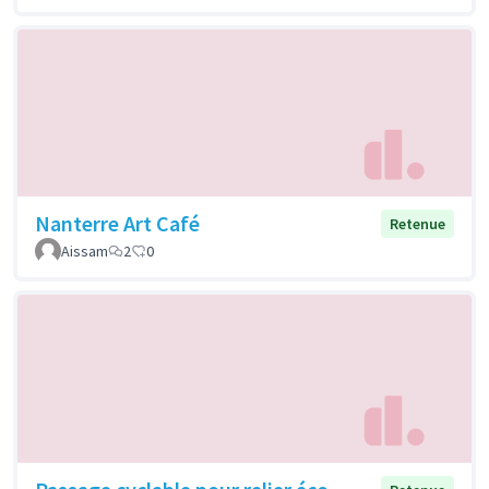
Nanterre Art Café
Retenue
Aissam
2
0