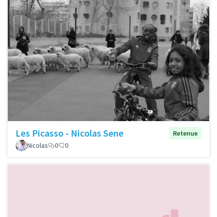
Les Picasso - Nicolas Sene
Retenue
Nicolas
0
0