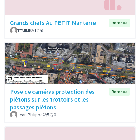
Grands chefs Au PETIT Nanterre
Retenue
TEMIMI
1
0
Pose de caméras protection des
Retenue
piètons sur les trottoirs et les
passages piètons
Jean-Philippe
5
0