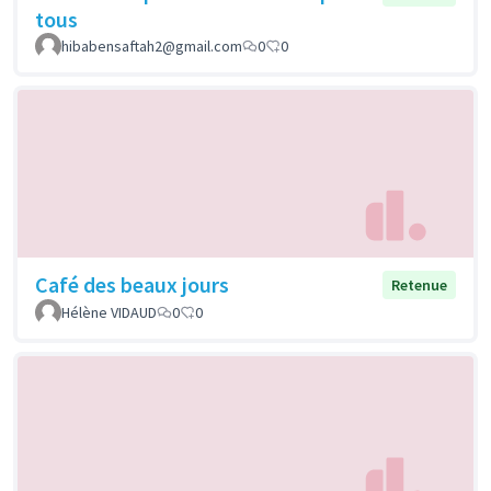
tous
hibabensaftah2@gmail.com
0
0
Café des beaux jours
Retenue
Hélène VIDAUD
0
0