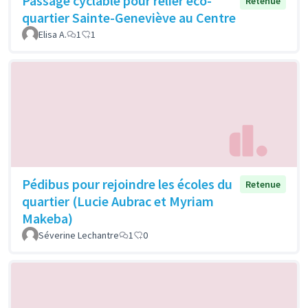
Passage cyclable pour relier éco-
Retenue
quartier Sainte-Geneviève au Centre
Elisa A.
1
1
Pédibus pour rejoindre les écoles du
Retenue
quartier (Lucie Aubrac et Myriam
Makeba)
Séverine Lechantre
1
0