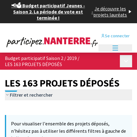
📢🗳️ Budget participatif Jeunes -
Je découvre les
Saison 2. La période de vote est
-
projets lauréats
terminée !
Se connecter
Menu princi
Budget participatif Saison 2 / 2019
/
Menu p
LES 163 PROJETS DÉPOSÉS
LES 163 PROJETS DÉPOSÉS
Filtrer et rechercher
Passer la carte
Leaflet
|
©
OpenStreetMap
contributors
12
L'élément suivant est une carte qui présente les éléments de cet
+
Pour visualiser l'ensemble des projets déposés,
−
n'hésitez pas à utiliser les différents filtres à gauche de