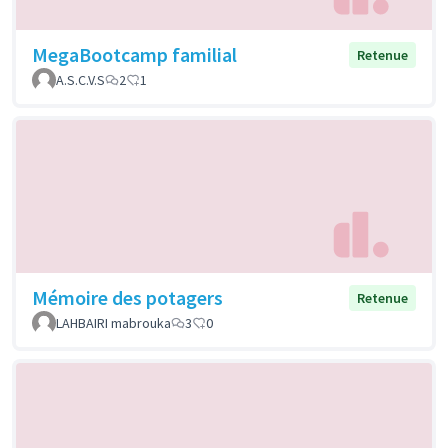
MegaBootcamp familial
Retenue
A.S.C.V.S
2
1
Mémoire des potagers
Retenue
LAHBAIRI mabrouka
3
0