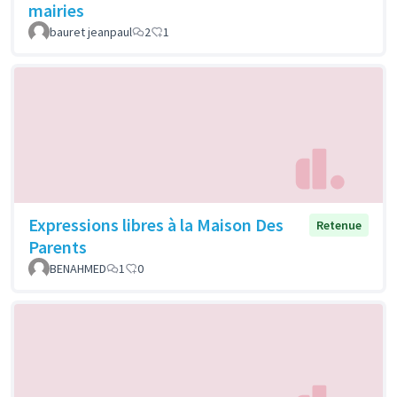
mairies
bauret jeanpaul
2
1
Expressions libres à la Maison Des
Retenue
Parents
BENAHMED
1
0