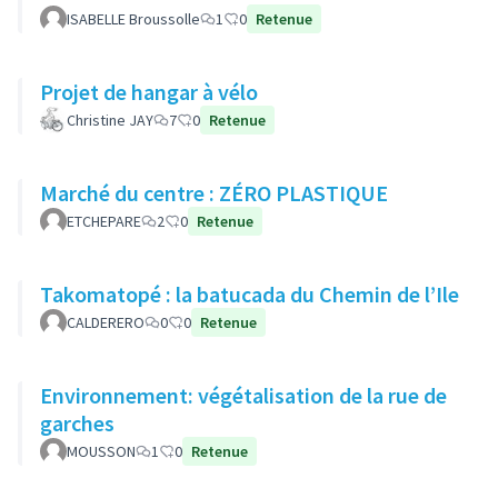
ISABELLE Broussolle
1
0
Retenue
Projet de hangar à vélo
Christine JAY
7
0
Retenue
Marché du centre : ZÉRO PLASTIQUE
ETCHEPARE
2
0
Retenue
Takomatopé : la batucada du Chemin de l’Ile
CALDERERO
0
0
Retenue
Environnement: végétalisation de la rue de
garches
MOUSSON
1
0
Retenue