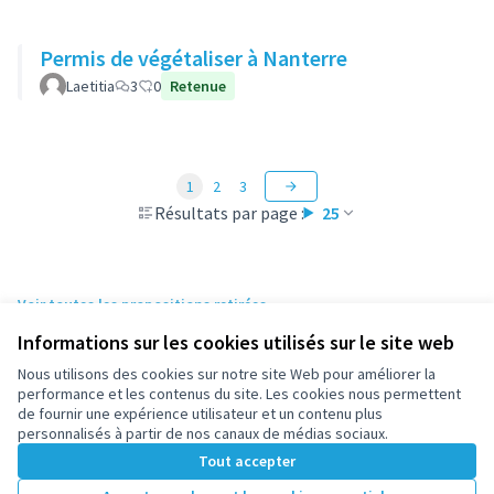
Permis de végétaliser à Nanterre
Laetitia
3
0
Retenue
1
2
3
Résultats par page :
25
Voir toutes les propositions retirées
Informations sur les cookies utilisés sur le site web
Nous utilisons des cookies sur notre site Web pour améliorer la
Conditions d'utilisation
performance et les contenus du site. Les cookies nous permettent
Paramètres des cookies
de fournir une expérience utilisateur et un contenu plus
participez.nanterre.fr sur X
participez.nanterre.fr sur Facebook
participez.nanterre.fr sur Instagram
participez.nanterre.fr sur YouTube
participez.nanterre.fr sur GitHub
personnalisés à partir de nos canaux de médias sociaux.
(Lien externe)
(Lien externe)
(Lien externe)
(Lien externe)
(Lien externe)
Tout accepter