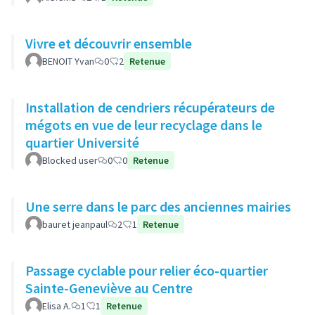
Vivre et découvrir ensemble
BENOIT Yvan
0
2
Retenue
Installation de cendriers récupérateurs de
mégots en vue de leur recyclage dans le
quartier Université
Blocked user
0
0
Retenue
Une serre dans le parc des anciennes mairies
bauret jeanpaul
2
1
Retenue
Passage cyclable pour relier éco-quartier
Sainte-Geneviève au Centre
Elisa A.
1
1
Retenue