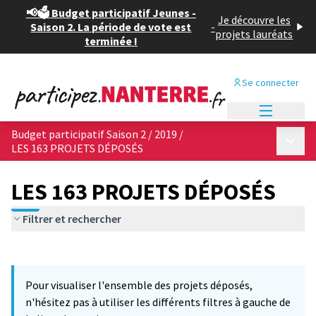
📢🗳️ Budget participatif Jeunes -
Je découvre les
Saison 2. La période de vote est
-
projets lauréats
terminée !
Se connecter
Menu princi
Budget participatif Saison 2 / 2019
/
Menu p
LES 163 PROJETS DÉPOSÉS
LES 163 PROJETS DÉPOSÉS
Filtrer et rechercher
Passer la carte
Leaflet
|
©
OpenStreetMap
contributors
6
L'élément suivant est une carte qui présente les éléments de cet
+
Pour visualiser l'ensemble des projets déposés,
−
n'hésitez pas à utiliser les différents filtres à gauche de