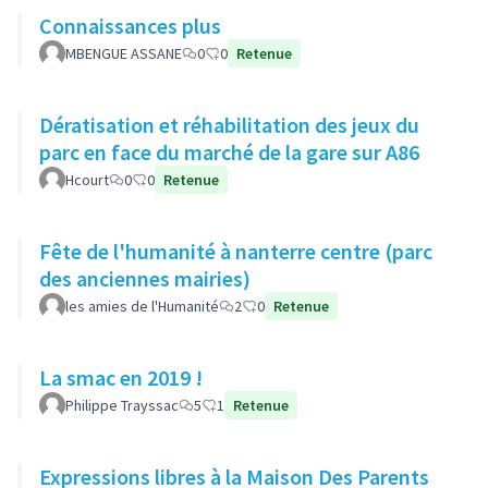
Connaissances plus
MBENGUE ASSANE
0
0
Retenue
Dératisation et réhabilitation des jeux du
parc en face du marché de la gare sur A86
Hcourt
0
0
Retenue
Fête de l'humanité à nanterre centre (parc
des anciennes mairies)
les amies de l'Humanité
2
0
Retenue
La smac en 2019 !
Philippe Trayssac
5
1
Retenue
Expressions libres à la Maison Des Parents