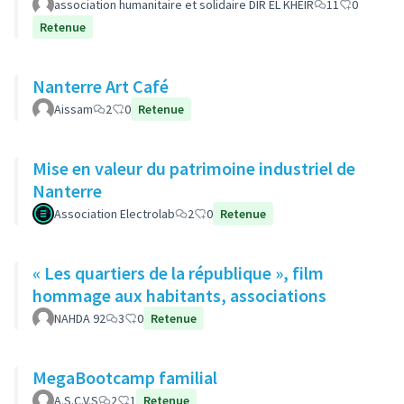
association humanitaire et solidaire DIR EL KHEIR
11
0
Retenue
Nanterre Art Café
Aissam
2
0
Retenue
Mise en valeur du patrimoine industriel de
Nanterre
Association Electrolab
2
0
Retenue
« Les quartiers de la république », film
hommage aux habitants, associations
NAHDA 92
3
0
Retenue
MegaBootcamp familial
A.S.C.V.S
2
1
Retenue