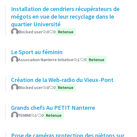
Installation de cendriers récupérateurs de
mégots en vue de leur recyclage dans le
quartier Université
Blocked user
0
0
Retenue
Le Sport au féminin
Association Nanterre Initiative
1
0
Retenue
Création de la Web-radio du Vieux-Pont
Blocked user
0
0
Retenue
Grands chefs Au PETIT Nanterre
TEMIMI
1
0
Retenue
Pose de caméras protection des piètons sur