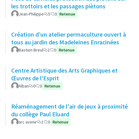
les trottoirs et les passages piètons
Jean-Philippe
5
0
Retenue
Création d’un atelier permaculture ouvert à
tous au jardin des Madeleines Enracinées
Bastien Breul
2
0
Retenue
Centre Artistique des Arts Graphiques et
Œuvres de l’Esprit
Alban
0
0
Retenue
Réaménagement de l'air de jeux à proximité
du collège Paul Eluard
arc avenir
1
0
Retenue