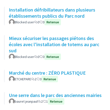
Installation défribillateurs dans plusieurs
établissements publics du Parc nord
Blocked user
0
0
Retenue
Mieux sécuriser les passages piétons des
écoles avec l'installation de totems au parc
sud
Blocked user
0
0
Retenue
Marché du centre : ZÉRO PLASTIQUE
ETCHEPARE
2
0
Retenue
Une serre dans le parc des anciennes mairies
bauret jeanpaul
2
1
Retenue