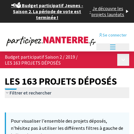
📢🗳️ Budget participatif Jeunes -
Je découvre les
Saison 2. La période de vote est
-
projets lauréats
terminée !
Se connecter
Menu princi
Budget participatif Saison 2 / 2019
/
Menu p
LES 163 PROJETS DÉPOSÉS
LES 163 PROJETS DÉPOSÉS
Filtrer et rechercher
Passer la carte
Leaflet
|
©
OpenStreetMap
contributors
10
L'élément suivant est une carte qui présente les éléments de cet
+
Pour visualiser l'ensemble des projets déposés,
−
n'hésitez pas à utiliser les différents filtres à gauche de