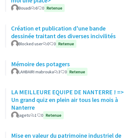
moi une place>
Bouadi
6
0
Retenue
Création et publication d'une bande
dessinée traitant des diverses incivilités
Blocked user
0
0
Retenue
Mémoire des potagers
LAHBAIRI mabrouka
3
0
Retenue
LA MEILLEURE EQUIPE DE NANTERRE ! =>
Un grand quiz en plein air tous les mois à
Nanterre
jagets
1
0
Retenue
Mise en valeur du patrimoine industriel de