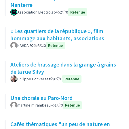
Nanterre
Association Electrolab
2
0
Retenue
« Les quartiers de la république », film
hommage aux habitants, associations
NAHDA 92
3
0
Retenue
Ateliers de brassage dans la grange à grains
de la rue Silvy
Philippe Converset
6
0
Retenue
Une chorale au Parc-Nord
martine mirambeau
1
0
Retenue
Cafés thématiques "un peu de nature en