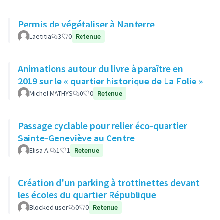
Permis de végétaliser à Nanterre
Laetitia
3
0
Retenue
Animations autour du livre à paraître en
2019 sur le « quartier historique de La Folie »
Michel MATHYS
0
0
Retenue
Passage cyclable pour relier éco-quartier
Sainte-Geneviève au Centre
Elisa A.
1
1
Retenue
Création d'un parking à trottinettes devant
les écoles du quartier République
Blocked user
0
0
Retenue