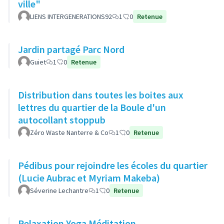
ville"
LIENS INTERGENERATIONS92
1
0
Retenue
Jardin partagé Parc Nord
Guiet
1
0
Retenue
Distribution dans toutes les boites aux
lettres du quartier de la Boule d'un
autocollant stoppub
Zéro Waste Nanterre & Co
1
0
Retenue
Pédibus pour rejoindre les écoles du quartier
(Lucie Aubrac et Myriam Makeba)
Séverine Lechantre
1
0
Retenue
Relaxation Yoga Méditation