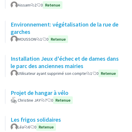
Aissam
2
0
Retenue
Environnement: végétalisation de la rue de
garches
MOUSSON
1
0
Retenue
Installation Jeux d'échec et de dames dans
le parc des anciennes mairies
Utilisateur ayant supprimé son compte
1
0
Retenue
Projet de hangar à vélo
Christine JAY
7
0
Retenue
Les frigos solidaires
Léa
6
0
Retenue