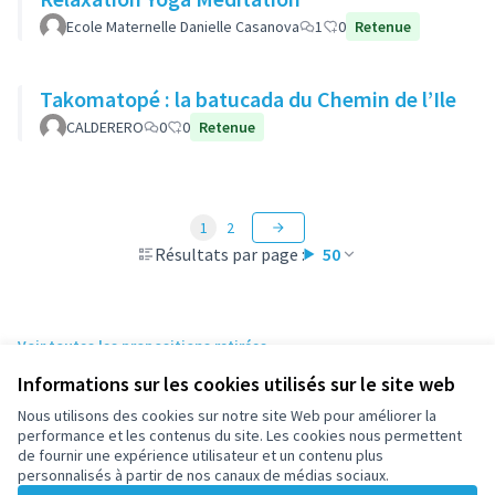
Ecole Maternelle Danielle Casanova
1
0
Retenue
Takomatopé : la batucada du Chemin de l’Ile
CALDERERO
0
0
Retenue
1
2
Résultats par page :
50
Voir toutes les propositions retirées
Informations sur les cookies utilisés sur le site web
Nous utilisons des cookies sur notre site Web pour améliorer la
Conditions d'utilisation
performance et les contenus du site. Les cookies nous permettent
Paramètres des cookies
de fournir une expérience utilisateur et un contenu plus
participez.nanterre.fr sur X
participez.nanterre.fr sur Facebook
participez.nanterre.fr sur Instagram
participez.nanterre.fr sur YouTube
participez.nanterre.fr sur GitHub
personnalisés à partir de nos canaux de médias sociaux.
(Lien externe)
(Lien externe)
(Lien externe)
(Lien externe)
(Lien externe)