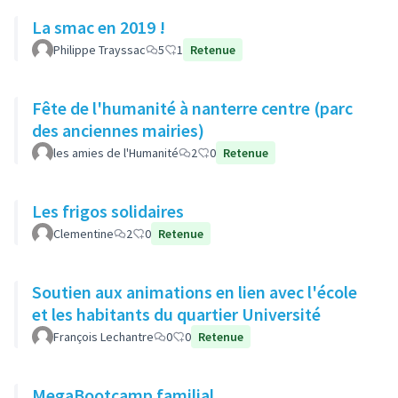
La smac en 2019 !
Philippe Trayssac
5
1
Retenue
Fête de l'humanité à nanterre centre (parc
des anciennes mairies)
les amies de l'Humanité
2
0
Retenue
Les frigos solidaires
Clementine
2
0
Retenue
Soutien aux animations en lien avec l'école
et les habitants du quartier Université
François Lechantre
0
0
Retenue
MegaBootcamp familial