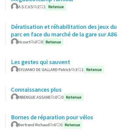
A.S.C.V.S
2
1
Retenue
Dératisation et réhabilitation des jeux du
parc en face du marché de la gare sur A86
Hcourt
0
0
Retenue
Les gestes qui sauvent
SYLVIANO DE GALLARD Patrick
3
1
Retenue
Connaissances plus
MBENGUE ASSANE
0
0
Retenue
Bornes de réparation pour vélos
Bertrand Richaud
6
0
Retenue