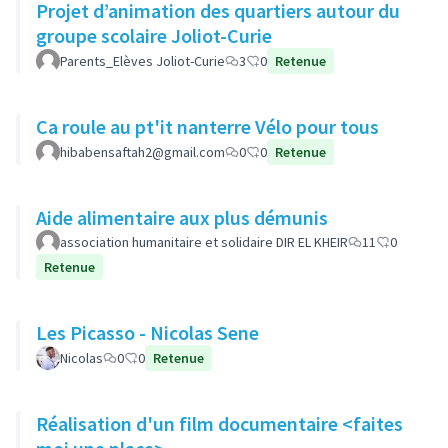
Projet d’animation des quartiers autour du
groupe scolaire Joliot-Curie
Parents_Elèves Joliot-Curie
3
0
Retenue
Ca roule au pt'it nanterre Vélo pour tous
hibabensaftah2@gmail.com
0
0
Retenue
Aide alimentaire aux plus démunis
association humanitaire et solidaire DIR EL KHEIR
11
0
Retenue
Les Picasso - Nicolas Sene
Nicolas
0
0
Retenue
Réalisation d'un film documentaire <faites