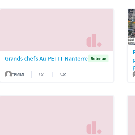
Grands chefs Au PETIT Nanterre
p
Retenue
TEMIMI
1
0