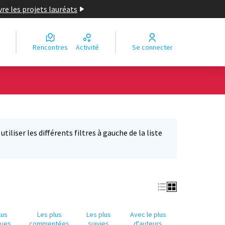
re les projets lauréats
Rencontres
Activité
Se connecter
Leaflet
|
©
OpenStreetMap
contributors
e des points de carte. L'élément peut être utilisé avec un lecteur
iliser les différents filtres à gauche de la liste
lus
Les plus
Les plus
Avec le plus
nues
commentées
suivies
d'auteurs