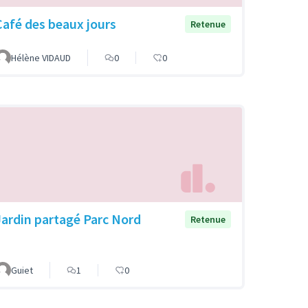
Café des beaux jours
Retenue
Hélène VIDAUD
0
0
Jardin partagé Parc Nord
Retenue
Guiet
1
0