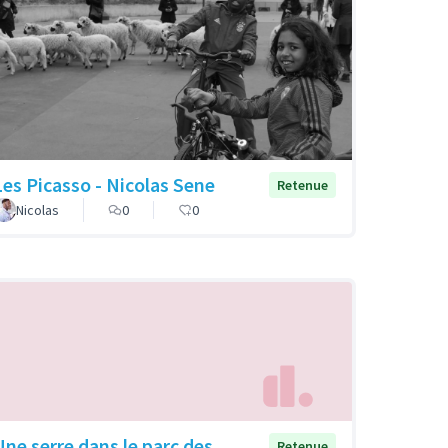
Les Picasso - Nicolas Sene
Retenue
Nicolas
0
0
Une serre dans le parc des
Retenue