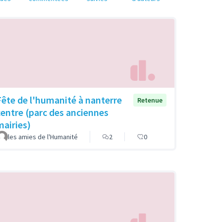
Fête de l'humanité à nanterre
Retenue
centre (parc des anciennes
mairies)
les amies de l'Humanité
2
0