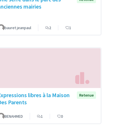
anciennes mairies
bauret jeanpaul
2
1
Expressions libres à la Maison
Retenue
Des Parents
BENAHMED
1
0