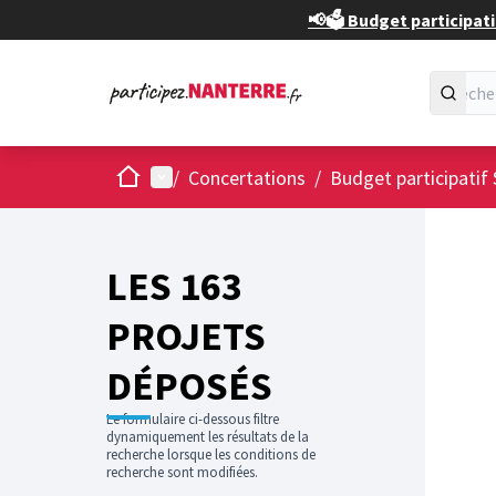
📢🗳️ Budget participati
Accueil
Menu principal
/
Concertations
/
Budget participatif 
Passer
L'élément
+
−
LES 163
PROJETS
DÉPOSÉS
Le formulaire ci-dessous filtre
dynamiquement les résultats de la
recherche lorsque les conditions de
recherche sont modifiées.