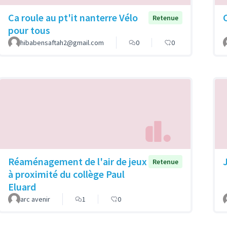
Ca roule au pt'it nanterre Vélo
Retenue
pour tous
hibabensaftah2@gmail.com
0
0
Réaménagement de l'air de jeux
Retenue
à proximité du collège Paul
Eluard
arc avenir
1
0