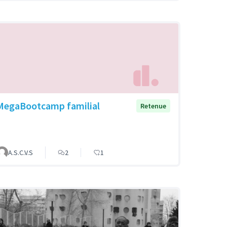
MegaBootcamp familial
Retenue
A.S.C.V.S
2
1