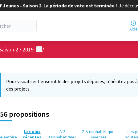
f Jeunes - Saison 2. La période de vote est terminée !
-
Je découv
Aide
Menu utilisateur
Saison 2 / 2019
/
 la carte
6
 suivant est une carte qui présente les éléments de cette page comm
Pour visualiser l'ensemble des projets déposés, n'hésitez pas à ut
des projets.
56 propositions
Les plus
A-Z
Z-A (alphabétique
Les p
Aléatoire
récentes
(alphabétique)
inverse)
soute