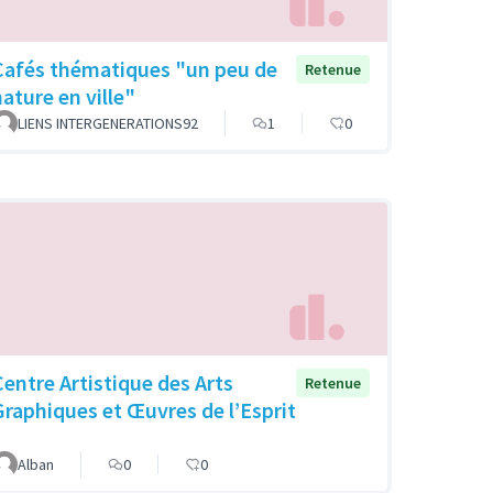
Cafés thématiques "un peu de
Retenue
nature en ville"
LIENS INTERGENERATIONS92
1
0
Centre Artistique des Arts
Retenue
Graphiques et Œuvres de l’Esprit
Alban
0
0