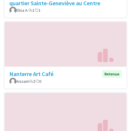
quartier Sainte-Geneviève au Centre
Elisa A.
1
1
Nanterre Art Café
Retenue
Aissam
2
0