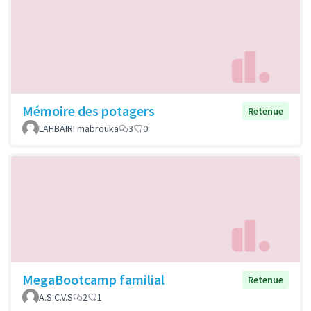
Mémoire des potagers
Retenue
LAHBAIRI mabrouka
3
0
MegaBootcamp familial
Retenue
A.S.C.V.S
2
1