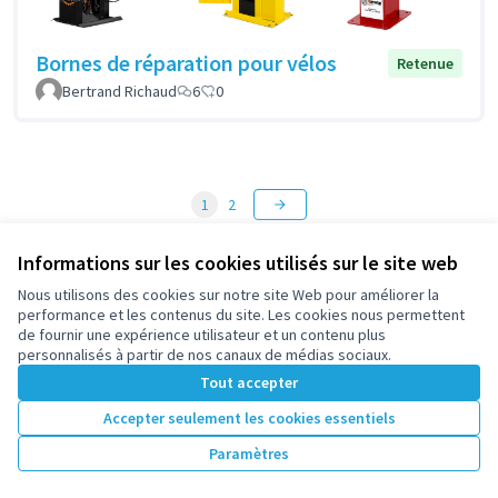
Bornes de réparation pour vélos
Retenue
Bertrand Richaud
6
0
1
2
Résultats par page :
50
Informations sur les cookies utilisés sur le site web
Nous utilisons des cookies sur notre site Web pour améliorer la
performance et les contenus du site. Les cookies nous permettent
Voir toutes les propositions retirées
de fournir une expérience utilisateur et un contenu plus
personnalisés à partir de nos canaux de médias sociaux.
Tout accepter
Conditions d'utilisation
Accepter seulement les cookies essentiels
Paramètres des cookies
participez.nanterre.fr sur X
participez.nanterre.fr sur Facebook
participez.nanterre.fr sur Instagram
participez.nanterre.fr sur YouTube
participez.nanterre.fr sur GitHub
Paramètres
(Lien externe)
(Lien externe)
(Lien externe)
(Lien externe)
(Lien externe)