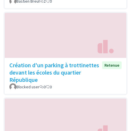
Bastien Breul
2
0
Création d'un parking à trottinettes
Retenue
devant les écoles du quartier
République
Blocked user
0
0