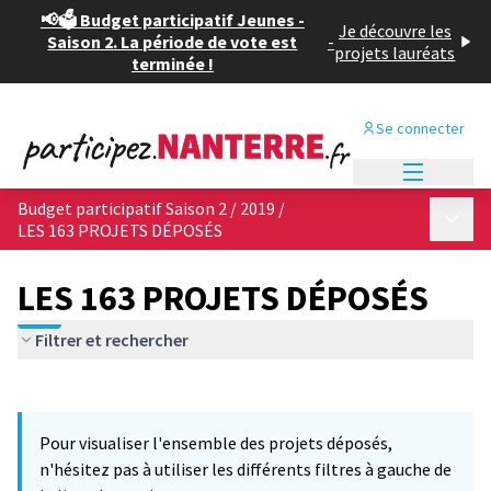
📢🗳️ Budget participatif Jeunes -
Je découvre les
Saison 2. La période de vote est
-
projets lauréats
terminée !
Se connecter
Menu princi
Budget participatif Saison 2 / 2019
/
Menu p
LES 163 PROJETS DÉPOSÉS
LES 163 PROJETS DÉPOSÉS
Filtrer et rechercher
Passer la carte
Leaflet
|
©
OpenStreetMap
contributors
12
L'élément suivant est une carte qui présente les éléments de cet
+
Pour visualiser l'ensemble des projets déposés,
−
n'hésitez pas à utiliser les différents filtres à gauche de