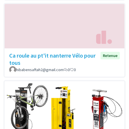
Ca roule au pt'it nanterre Vélo pour
Retenue
tous
hibabensaftah2@gmail.com
0
0