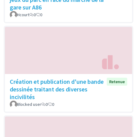
gare sur A86
Hcourt
0
0
Création et publication d'une bande
Retenue
dessinée traitant des diverses
incivilités
Blocked user
0
0