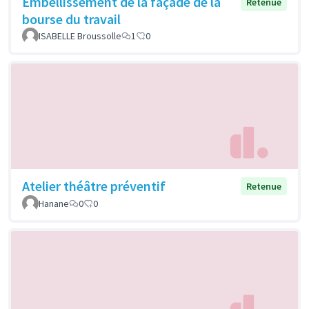
Embellissement de la façade de la
Retenue
bourse du travail
ISABELLE Broussolle
1
0
Atelier théâtre préventif
Retenue
Hanane
0
0