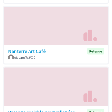
Nanterre Art Café
Retenue
Aissam
2
0