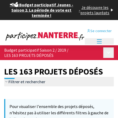
📢🗳️ Budget participatif Jeunes -
Je découvre les
Saison 2. La période de vote est
-
projets lauréats
terminée !
Se connecter
Menu princi
Budget participatif Saison 2 / 2019
/
Menu p
LES 163 PROJETS DÉPOSÉS
LES 163 PROJETS DÉPOSÉS
Filtrer et rechercher
Passer la carte
Leaflet
|
©
OpenStreetMap
contributors
12
L'élément suivant est une carte qui présente les éléments de cet
+
Pour visualiser l'ensemble des projets déposés,
−
n'hésitez pas à utiliser les différents filtres à gauche de