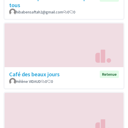
tous
hibabensaftah2@gmail.com
0
0
Café des beaux jours
Retenue
Hélène VIDAUD
0
0