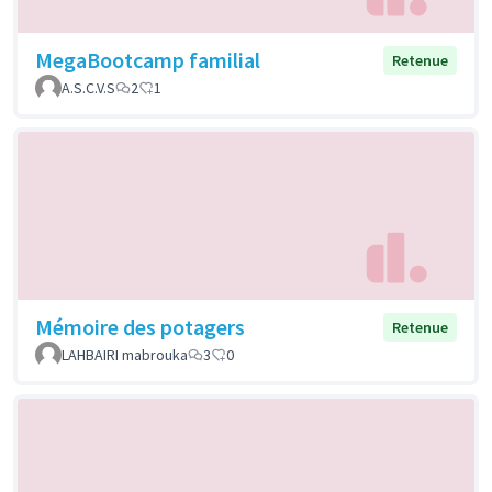
MegaBootcamp familial
Retenue
A.S.C.V.S
2
1
Mémoire des potagers
Retenue
LAHBAIRI mabrouka
3
0