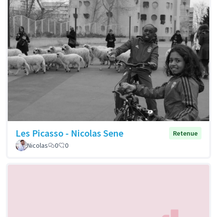
Les Picasso - Nicolas Sene
Retenue
Nicolas
0
0