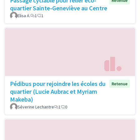
Passage cyclable pour relier éco-
Retenue
quartier Sainte-Geneviève au Centre
Elisa A.
1
1
Pédibus pour rejoindre les écoles du
Retenue
quartier (Lucie Aubrac et Myriam
Makeba)
Séverine Lechantre
1
0