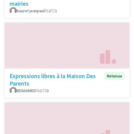
mairies
bauret jeanpaul
2
1
Expressions libres à la Maison Des
Retenue
Parents
BENAHMED
1
0