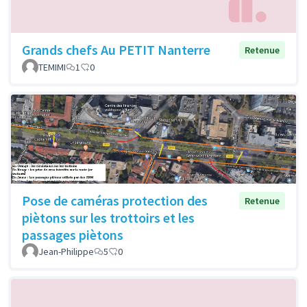
Grands chefs Au PETIT Nanterre
Retenue
TEMIMI
1
0
Pose de caméras protection des
Retenue
piètons sur les trottoirs et les
passages piètons
Jean-Philippe
5
0