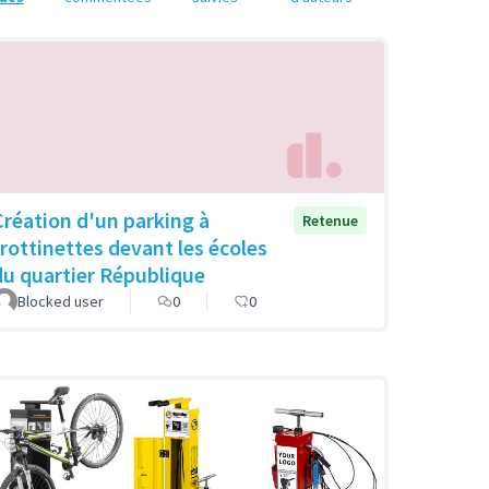
Création d'un parking à
Retenue
trottinettes devant les écoles
du quartier République
Blocked user
0
0