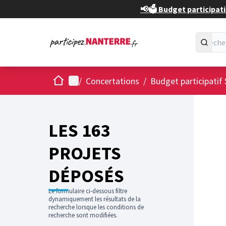
📢🗳️ Budget participati
Accueil
Menu principal
/
Concertations
/
Budget participatif 
Passer
L'élément
+
−
LES 163
PROJETS
DÉPOSÉS
Le formulaire ci-dessous filtre
dynamiquement les résultats de la
recherche lorsque les conditions de
recherche sont modifiées.