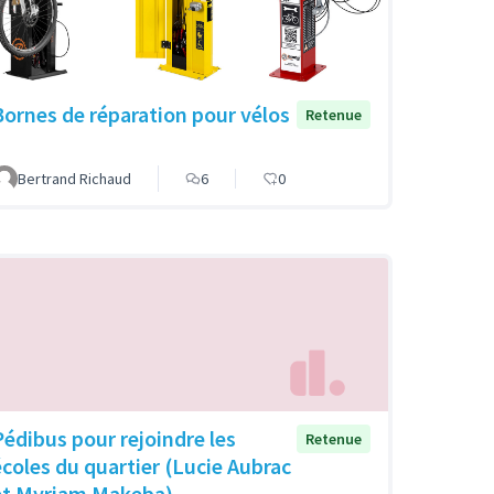
Bornes de réparation pour vélos
Retenue
Bertrand Richaud
6
0
Pédibus pour rejoindre les
Retenue
écoles du quartier (Lucie Aubrac
et Myriam Makeba)