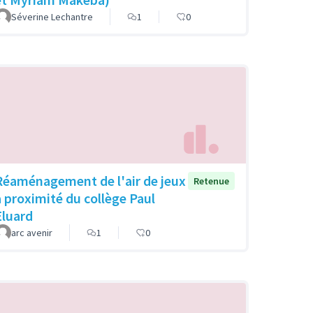
Séverine Lechantre
1
0
Réaménagement de l'air de jeux
Retenue
à proximité du collège Paul
Eluard
arc avenir
1
0