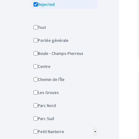
Rejected
Tout
Portée générale
Boule - Champs-Pierreux
Centre
Chemin de l'Île
Les Groues
Parc Nord
Parc Sud
Petit Nanterre