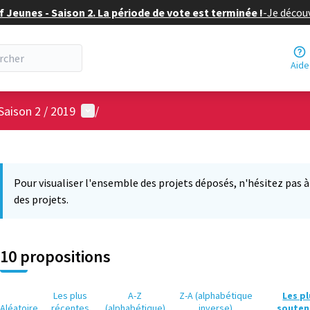
f Jeunes - Saison 2. La période de vote est terminée !
-
Je découv
Aide
Menu utilisateur
Saison 2 / 2019
/
 la carte
 suivant est une carte qui présente les éléments de cette page comm
Pour visualiser l'ensemble des projets déposés, n'hésitez pas à ut
des projets.
10 propositions
Les plus
A-Z
Z-A (alphabétique
Les p
Aléatoire
récentes
(alphabétique)
inverse)
souten