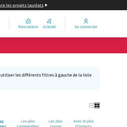
re les projets lauréats
Rencontres
Activité
Se connecter
Leaflet
|
©
OpenStreetMap
contributors
e des points de carte. L'élément peut être utilisé avec un lecteur
iliser les différents filtres à gauche de la liste
lus
Les plus
Les plus
Avec le plus
ues
commentées
suivies
d'auteurs