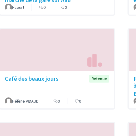
Hcourt
0
0
Café des beaux jours
Retenue
Hélène VIDAUD
0
0