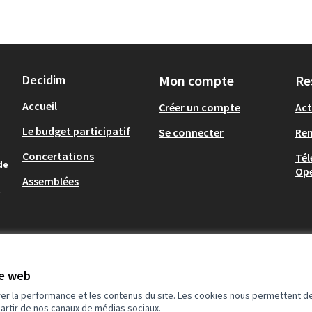
Decidim
Mon compte
Re
Accueil
Créer un compte
Act
Le budget participatif
Se connecter
Re
Concertations
Tél
de
Op
Assemblées
.
te web
rer la performance et les contenus du site. Les cookies nous permettent de
partir de nos canaux de médias sociaux.