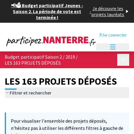
📢🗳️ Budget participatif Jeunes -
Je découvre les
Saison 2. La période de vote est
-
projets lauréats
terminée !
Se connecter
Menu princi
Budget participatif Saison 2 / 2019
/
Menu p
LES 163 PROJETS DÉPOSÉS
LES 163 PROJETS DÉPOSÉS
Filtrer et rechercher
Passer la carte
Leaflet
|
©
OpenStreetMap
contributors
L'élément suivant est une carte qui présente les éléments de cet
+
Pour visualiser l'ensemble des projets déposés,
−
n'hésitez pas à utiliser les différents filtres à gauche de