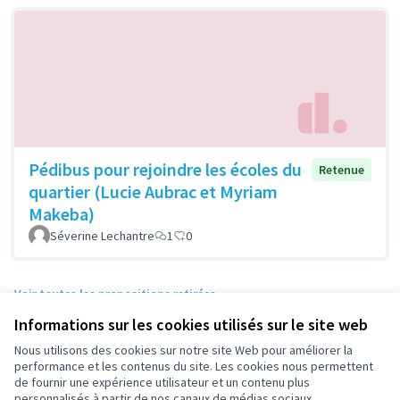
Pédibus pour rejoindre les écoles du
Retenue
quartier (Lucie Aubrac et Myriam
Makeba)
Séverine Lechantre
1
0
Voir toutes les propositions retirées
Informations sur les cookies utilisés sur le site web
Nous utilisons des cookies sur notre site Web pour améliorer la
Conditions d'utilisation
performance et les contenus du site. Les cookies nous permettent
Paramètres des cookies
de fournir une expérience utilisateur et un contenu plus
participez.nanterre.fr sur X
participez.nanterre.fr sur Facebook
participez.nanterre.fr sur Instagram
participez.nanterre.fr sur YouTube
participez.nanterre.fr sur GitHub
personnalisés à partir de nos canaux de médias sociaux.