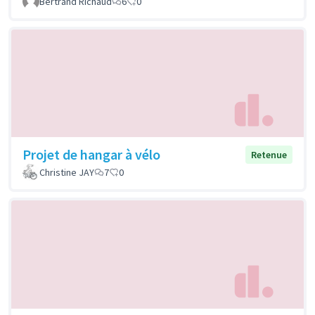
Bertrand Richaud
6
0
Projet de hangar à vélo
Retenue
Christine JAY
7
0