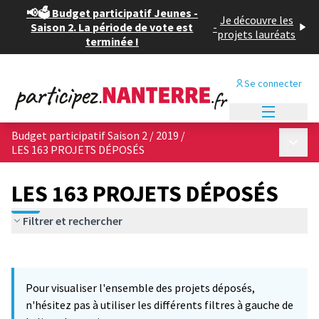
📢🗳️ Budget participatif Jeunes -
Je découvre les
Saison 2. La période de vote est
-
projets lauréats
terminée !
Se connecter
Menu princi
Budget participatif Saison 2 / 2019
/
Menu p
LES 163 PROJETS DÉPOSÉS
LES 163 PROJETS DÉPOSÉS
Filtrer et rechercher
Passer la carte
Leaflet
|
©
OpenStreetMap
contributors
L'élément suivant est une carte qui présente les éléments de cet
+
Pour visualiser l'ensemble des projets déposés,
−
n'hésitez pas à utiliser les différents filtres à gauche de