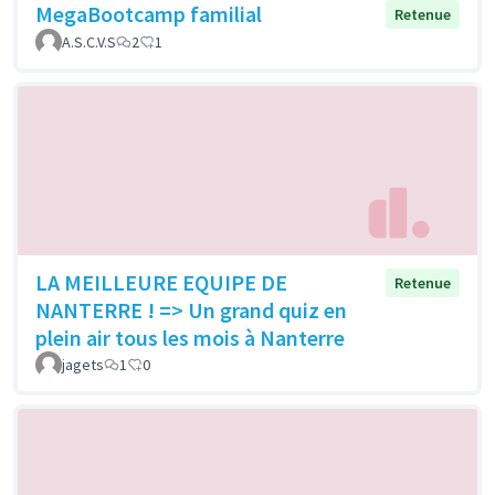
MegaBootcamp familial
Retenue
A.S.C.V.S
2
1
LA MEILLEURE EQUIPE DE
Retenue
NANTERRE ! => Un grand quiz en
plein air tous les mois à Nanterre
jagets
1
0