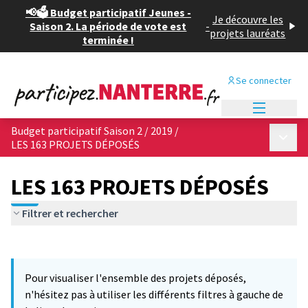
📢🗳️ Budget participatif Jeunes -
Je découvre les
Saison 2. La période de vote est
-
projets lauréats
terminée !
Se connecter
Menu princi
Budget participatif Saison 2 / 2019
/
Menu p
LES 163 PROJETS DÉPOSÉS
LES 163 PROJETS DÉPOSÉS
Filtrer et rechercher
Passer la carte
Leaflet
|
©
OpenStreetMap
contributors
L'élément suivant est une carte qui présente les éléments de cet
+
Pour visualiser l'ensemble des projets déposés,
−
n'hésitez pas à utiliser les différents filtres à gauche de