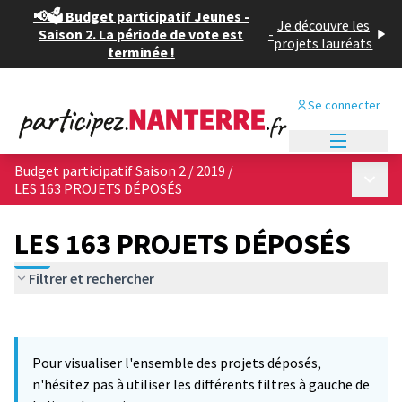
📢🗳️ Budget participatif Jeunes -
Je découvre les
Saison 2. La période de vote est
-
projets lauréats
terminée !
Se connecter
Menu princi
Budget participatif Saison 2 / 2019
/
Menu p
LES 163 PROJETS DÉPOSÉS
LES 163 PROJETS DÉPOSÉS
Filtrer et rechercher
Passer la carte
Leaflet
|
©
OpenStreetMap
contributors
11
L'élément suivant est une carte qui présente les éléments de cet
+
Pour visualiser l'ensemble des projets déposés,
−
n'hésitez pas à utiliser les différents filtres à gauche de