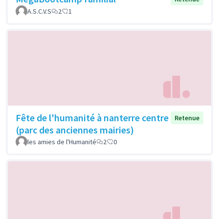
A.S.C.V.S
2
1
Fête de l'humanité à nanterre centre
Retenue
(parc des anciennes mairies)
les amies de l'Humanité
2
0