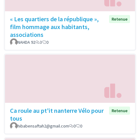
« Les quartiers de la république »,
Retenue
film hommage aux habitants,
associations
NAHDA 92
3
0
Ca roule au pt'it nanterre Vélo pour
Retenue
tous
hibabensaftah2@gmail.com
0
0