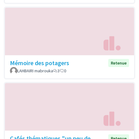
Mémoire des potagers
Retenue
LAHBAIRI mabrouka
3
0
Cafés thématiques "un peu de
Retenue