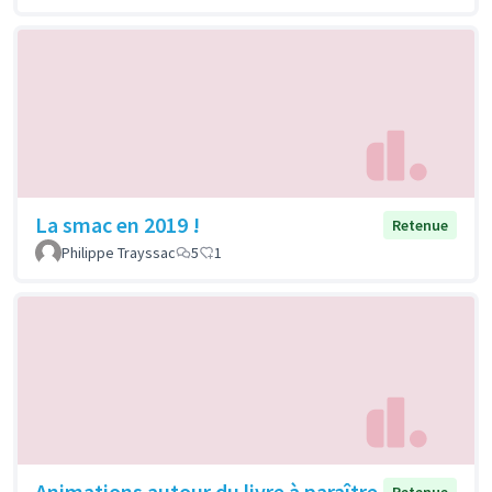
La smac en 2019 !
Retenue
Philippe Trayssac
5
1
Animations autour du livre à paraître