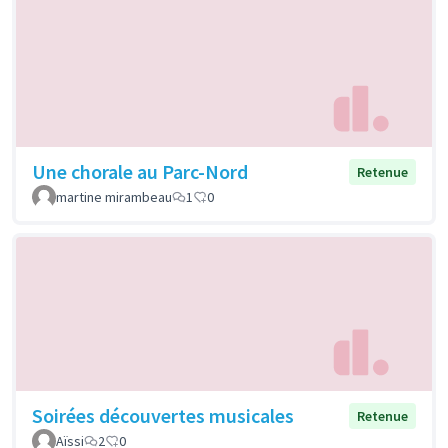
Une chorale au Parc-Nord
Retenue
martine mirambeau
1
0
Soirées découvertes musicales
Retenue
Aïssi
2
0