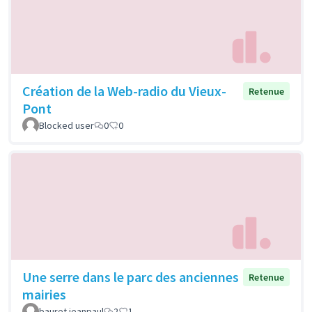
Création de la Web-radio du Vieux-
Retenue
Pont
Blocked user
0
0
Une serre dans le parc des anciennes
Retenue
mairies
bauret jeanpaul
2
1