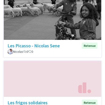
Les Picasso - Nicolas Sene
Retenue
Nicolas
0
0
Les frigos solidaires
Retenue