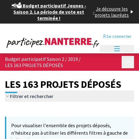
📢🗳️ Budget participatif Jeunes -
Je découvre les
Saison 2. La période de vote est
-
projets lauréats
terminée !
Se connecter
Menu princi
Budget participatif Saison 2 / 2019
/
Menu p
LES 163 PROJETS DÉPOSÉS
LES 163 PROJETS DÉPOSÉS
Filtrer et rechercher
Passer la carte
Leaflet
|
©
OpenStreetMap
contributors
4
L'élément suivant est une carte qui présente les éléments de cet
+
Pour visualiser l'ensemble des projets déposés,
−
n'hésitez pas à utiliser les différents filtres à gauche de