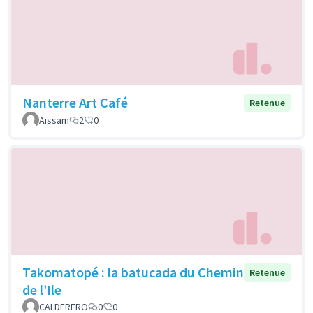
Nanterre Art Café
Retenue
Aissam
2
0
Takomatopé : la batucada du Chemin
Retenue
de l’Ile
CALDERERO
0
0