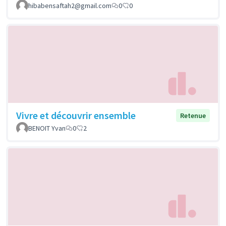
hibabensaftah2@gmail.com
0
0
Vivre et découvrir ensemble
Retenue
BENOIT Yvan
0
2