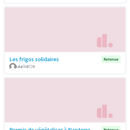
Les frigos solidaires
Retenue
Léa
6
0
Permis de végétaliser à Nanterre
Retenue