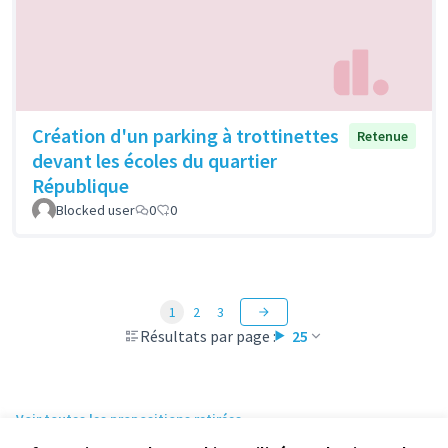
Création d'un parking à trottinettes
Retenue
devant les écoles du quartier
République
Blocked user
0
0
1
2
3
Résultats par page :
25
Voir toutes les propositions retirées