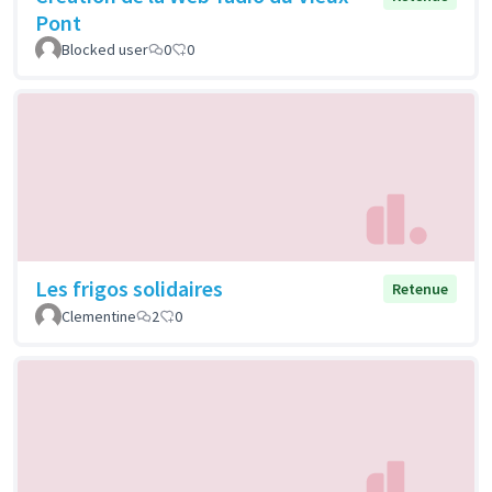
Pont
Blocked user
0
0
Les frigos solidaires
Retenue
Clementine
2
0