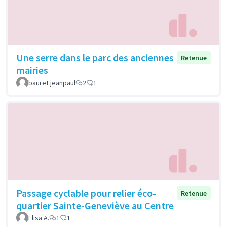
Une serre dans le parc des anciennes
Retenue
mairies
bauret jeanpaul
2
1
Passage cyclable pour relier éco-
Retenue
quartier Sainte-Geneviève au Centre
Elisa A.
1
1