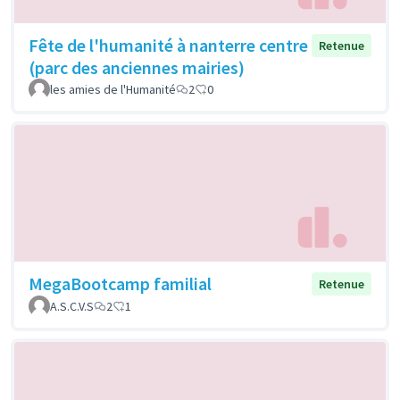
Fête de l'humanité à nanterre centre
Retenue
(parc des anciennes mairies)
les amies de l'Humanité
2
0
MegaBootcamp familial
Retenue
A.S.C.V.S
2
1