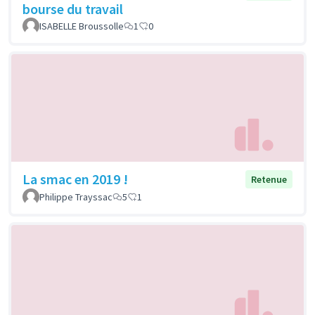
bourse du travail
ISABELLE Broussolle
1
0
La smac en 2019 !
Retenue
Philippe Trayssac
5
1