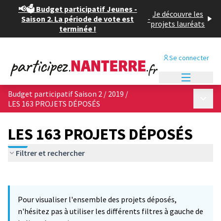
📢🗳️ Budget participatif Jeunes -
Je découvre les
Saison 2. La période de vote est
-
projets lauréats
terminée !
Se connecter
Menu princi
Budget participatif Saison 2 / 2019
/
Menu p
LES 163 PROJETS DÉPOSÉS
LES 163 PROJETS DÉPOSÉS
Filtrer et rechercher
Passer la carte
Leaflet
|
©
OpenStreetMap
contributors
6
L'élément suivant est une carte qui présente les éléments de cet
+
Pour visualiser l'ensemble des projets déposés,
−
n'hésitez pas à utiliser les différents filtres à gauche de