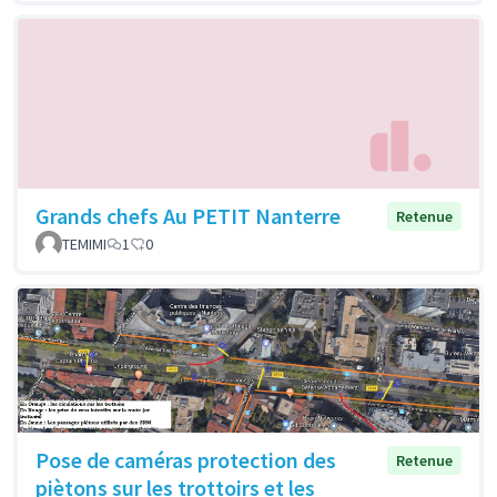
Grands chefs Au PETIT Nanterre
Retenue
TEMIMI
1
0
Pose de caméras protection des
Retenue
piètons sur les trottoirs et les