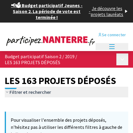
📢🗳️ Budget participatif Jeunes -
Je découvre les
Saison 2. La période de vote est
-
projets lauréats
terminée !
Se connecter
Menu princi
Budget participatif Saison 2 / 2019
/
Menu p
LES 163 PROJETS DÉPOSÉS
LES 163 PROJETS DÉPOSÉS
Filtrer et rechercher
Passer la carte
Leaflet
|
©
OpenStreetMap
contributors
6
L'élément suivant est une carte qui présente les éléments de cet
+
Pour visualiser l'ensemble des projets déposés,
−
n'hésitez pas à utiliser les différents filtres à gauche de