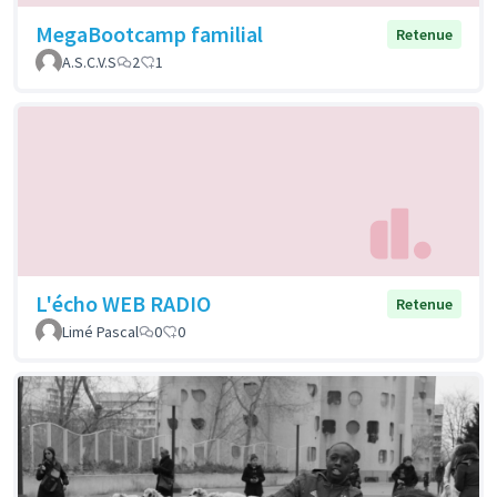
MegaBootcamp familial
Retenue
A.S.C.V.S
2
1
L'écho WEB RADIO
Retenue
Limé Pascal
0
0