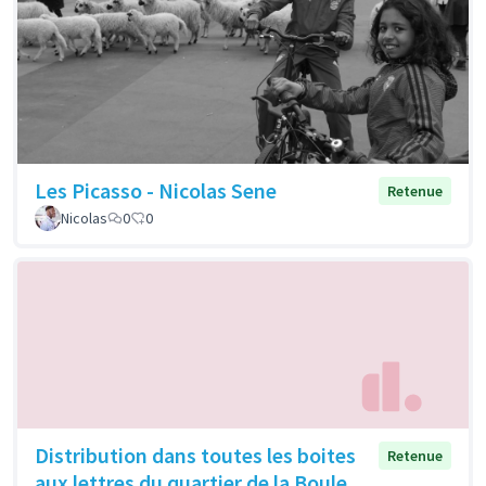
Les Picasso - Nicolas Sene
Retenue
Nicolas
0
0
Distribution dans toutes les boites
Retenue
aux lettres du quartier de la Boule