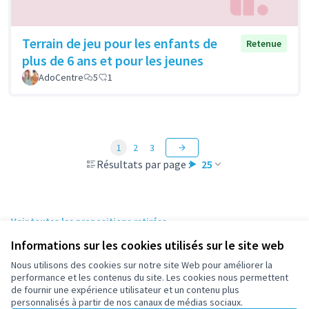
Terrain de jeu pour les enfants de
Retenue
plus de 6 ans et pour les jeunes
AdoCentre
5
1
1
2
3
Résultats par page :
25
Voir toutes les propositions retirées
Informations sur les cookies utilisés sur le site web
Nous utilisons des cookies sur notre site Web pour améliorer la
Conditions d'utilisation
performance et les contenus du site. Les cookies nous permettent
Paramètres des cookies
de fournir une expérience utilisateur et un contenu plus
participez.nanterre.fr sur X
participez.nanterre.fr sur Facebook
participez.nanterre.fr sur Instagram
participez.nanterre.fr sur YouTube
participez.nanterre.fr sur GitHub
personnalisés à partir de nos canaux de médias sociaux.