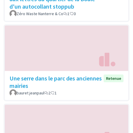
d'un autocollant stoppub
Zéro Waste Nanterre & Co
1
0
Une serre dans le parc des anciennes
Retenue
mairies
bauret jeanpaul
2
1