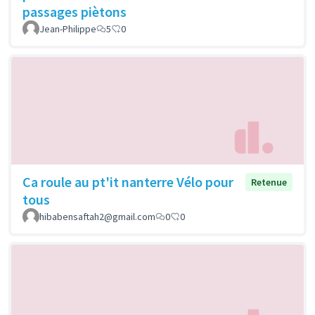
passages piètons
Jean-Philippe
5
0
Ca roule au pt'it nanterre Vélo pour
Retenue
tous
hibabensaftah2@gmail.com
0
0