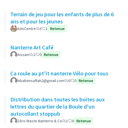
Terrain de jeu pour les enfants de plus de 6
ans et pour les jeunes
AdoCentre
5
1
Retenue
Nanterre Art Café
Aissam
2
0
Retenue
Ca roule au pt'it nanterre Vélo pour tous
hibabensaftah2@gmail.com
0
0
Retenue
Distribution dans toutes les boites aux
lettres du quartier de la Boule d'un
autocollant stoppub
Zéro Waste Nanterre & Co
1
0
Retenue