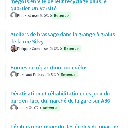
mégots en vue de leur recyclage dans le
quartier Université
Blocked user
0
0
Retenue
Ateliers de brassage dans la grange à grains
de la rue Silvy
Philippe Converset
6
0
Retenue
Bornes de réparation pour vélos
Bertrand Richaud
6
0
Retenue
Dératisation et réhabilitation des jeux du
parc en face du marché de la gare sur A86
Hcourt
0
0
Retenue
Pédibus pour rejoindre les écoles du quartier