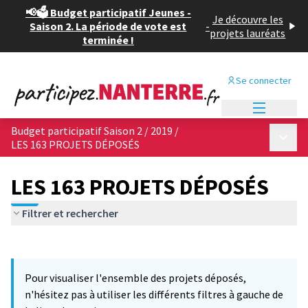
📢🗳️ Budget participatif Jeunes -
Je découvre les
Saison 2. La période de vote est
-
projets lauréats
terminée !
Se connecter
Menu princi
Budget participatif Saison 2 / 2019
/
Menu p
LES 163 PROJETS DÉPOSÉS
LES 163 PROJETS DÉPOSÉS
Filtrer et rechercher
Passer la carte
Leaflet
|
©
OpenStreetMap
contributors
12
L'élément suivant est une carte qui présente les éléments de cet
+
Pour visualiser l'ensemble des projets déposés,
−
n'hésitez pas à utiliser les différents filtres à gauche de