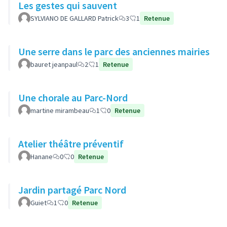
Les gestes qui sauvent
SYLVIANO DE GALLARD Patrick
3
1
Retenue
Une serre dans le parc des anciennes mairies
bauret jeanpaul
2
1
Retenue
Une chorale au Parc-Nord
martine mirambeau
1
0
Retenue
Atelier théâtre préventif
Hanane
0
0
Retenue
Jardin partagé Parc Nord
Guiet
1
0
Retenue