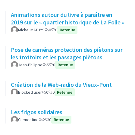
Animations autour du livre à paraître en
2019 sur le « quartier historique de La Folie »
Michel MATHYS
0
0
Retenue
Pose de caméras protection des piètons sur
les trottoirs et les passages piètons
Jean-Philippe
5
0
Retenue
Création de la Web-radio du Vieux-Pont
Blocked user
0
0
Retenue
Les frigos solidaires
Clementine
2
0
Retenue