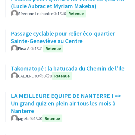
(Lucie Aubrac et Myriam Makeba)
Séverine Lechantre
1
0
Retenue
Passage cyclable pour relier éco-quartier
Sainte-Geneviève au Centre
Elisa A.
1
1
Retenue
Takomatopé : la batucada du Chemin de l’Ile
CALDERERO
0
0
Retenue
LA MEILLEURE EQUIPE DE NANTERRE ! =>
Un grand quiz en plein air tous les mois à
Nanterre
jagets
1
0
Retenue