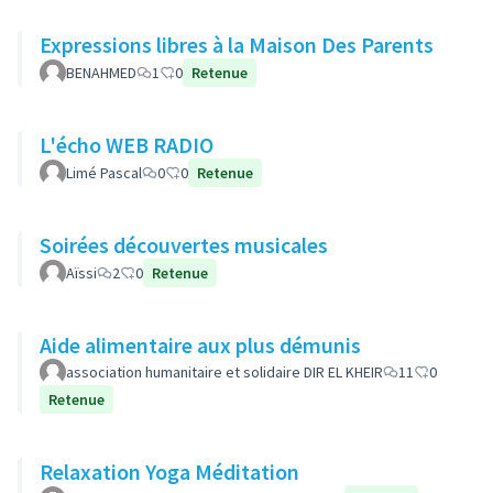
Expressions libres à la Maison Des Parents
BENAHMED
1
0
Retenue
L'écho WEB RADIO
Limé Pascal
0
0
Retenue
Soirées découvertes musicales
Aïssi
2
0
Retenue
Aide alimentaire aux plus démunis
association humanitaire et solidaire DIR EL KHEIR
11
0
Retenue
Relaxation Yoga Méditation