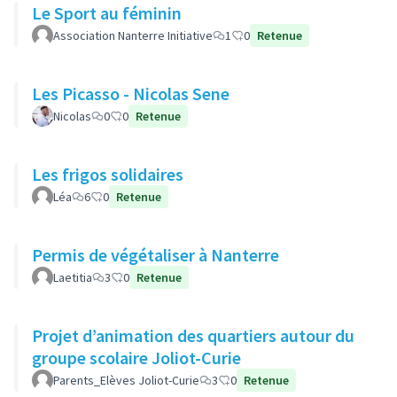
Le Sport au féminin
Association Nanterre Initiative
1
0
Retenue
Les Picasso - Nicolas Sene
Nicolas
0
0
Retenue
Les frigos solidaires
Léa
6
0
Retenue
Permis de végétaliser à Nanterre
Laetitia
3
0
Retenue
Projet d’animation des quartiers autour du
groupe scolaire Joliot-Curie
Parents_Elèves Joliot-Curie
3
0
Retenue