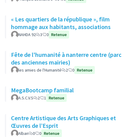
« Les quartiers de la république », film
hommage aux habitants, associations
NAHDA 92
3
0
Retenue
Fête de l'humanité à nanterre centre (parc
des anciennes mairies)
les amies de l'Humanité
2
0
Retenue
MegaBootcamp familial
A.S.C.V.S
2
1
Retenue
Centre Artistique des Arts Graphiques et
Œuvres de l’Esprit
Alban
0
0
Retenue