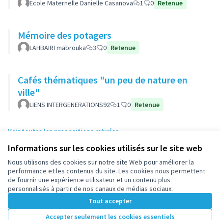
Ecole Maternelle Danielle Casanova
1
0
Retenue
Mémoire des potagers
LAHBAIRI mabrouka
3
0
Retenue
Cafés thématiques "un peu de nature en
ville"
LIENS INTERGENERATIONS92
1
0
Retenue
Voir toutes les propositions retirées
Informations sur les cookies utilisés sur le site web
Nous utilisons des cookies sur notre site Web pour améliorer la
Conditions d'utilisation
performance et les contenus du site. Les cookies nous permettent
Paramètres des cookies
de fournir une expérience utilisateur et un contenu plus
participez.nanterre.fr sur X
participez.nanterre.fr sur Facebook
participez.nanterre.fr sur Instagram
participez.nanterre.fr sur YouTube
participez.nanterre.fr sur GitHub
personnalisés à partir de nos canaux de médias sociaux.
(Lien externe)
(Lien externe)
(Lien externe)
(Lien externe)
(Lien externe)
Tout accepter
Accepter seulement les cookies essentiels