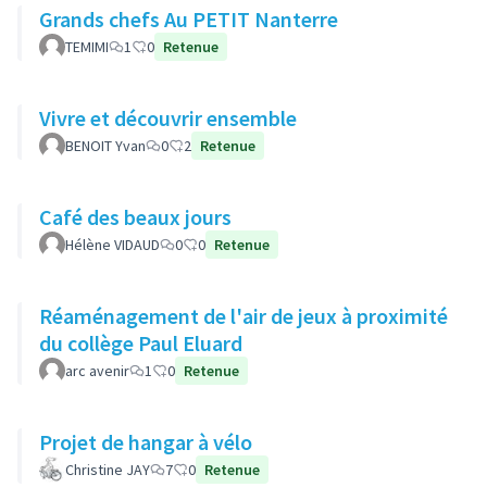
Grands chefs Au PETIT Nanterre
TEMIMI
1
0
Retenue
Vivre et découvrir ensemble
BENOIT Yvan
0
2
Retenue
Café des beaux jours
Hélène VIDAUD
0
0
Retenue
Réaménagement de l'air de jeux à proximité
du collège Paul Eluard
arc avenir
1
0
Retenue
Projet de hangar à vélo
Christine JAY
7
0
Retenue