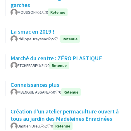
garches
MOUSSON
1
0
Retenue
La smac en 2019 !
Philippe Trayssac
5
1
Retenue
Marché du centre : ZÉRO PLASTIQUE
ETCHEPARE
2
0
Retenue
Connaissances plus
MBENGUE ASSANE
0
0
Retenue
Création d’un atelier permaculture ouvert à
tous au jardin des Madeleines Enracinées
Bastien Breul
2
0
Retenue