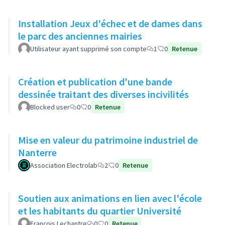
Installation Jeux d'échec et de dames dans
le parc des anciennes mairies
Utilisateur ayant supprimé son compte
1
0
Retenue
Création et publication d'une bande
dessinée traitant des diverses incivilités
Blocked user
0
0
Retenue
Mise en valeur du patrimoine industriel de
Nanterre
Association Electrolab
2
0
Retenue
Soutien aux animations en lien avec l'école
et les habitants du quartier Université
François Lechantre
0
0
Retenue