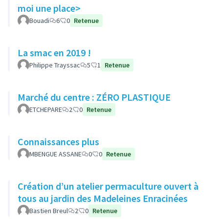
moi une place>
Bouadi
6
0
Retenue
La smac en 2019 !
Philippe Trayssac
5
1
Retenue
Marché du centre : ZÉRO PLASTIQUE
ETCHEPARE
2
0
Retenue
Connaissances plus
MBENGUE ASSANE
0
0
Retenue
Création d’un atelier permaculture ouvert à
tous au jardin des Madeleines Enracinées
Bastien Breul
2
0
Retenue