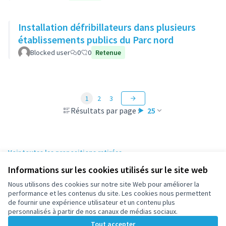
Installation défribillateurs dans plusieurs
établissements publics du Parc nord
Blocked user
0
0
Retenue
1
2
3
Résultats par page :
25
Voir toutes les propositions retirées
Informations sur les cookies utilisés sur le site web
Nous utilisons des cookies sur notre site Web pour améliorer la
Conditions d'utilisation
performance et les contenus du site. Les cookies nous permettent
Paramètres des cookies
de fournir une expérience utilisateur et un contenu plus
participez.nanterre.fr sur X
participez.nanterre.fr sur Facebook
participez.nanterre.fr sur Instagram
participez.nanterre.fr sur YouTube
participez.nanterre.fr sur GitHub
personnalisés à partir de nos canaux de médias sociaux.
(Lien externe)
(Lien externe)
(Lien externe)
(Lien externe)
(Lien externe)
Tout accepter