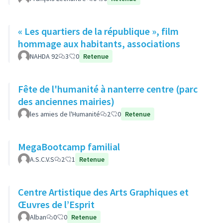
« Les quartiers de la république », film
hommage aux habitants, associations
NAHDA 92
3
0
Retenue
Fête de l'humanité à nanterre centre (parc
des anciennes mairies)
les amies de l'Humanité
2
0
Retenue
MegaBootcamp familial
A.S.C.V.S
2
1
Retenue
Centre Artistique des Arts Graphiques et
Œuvres de l’Esprit
Alban
0
0
Retenue