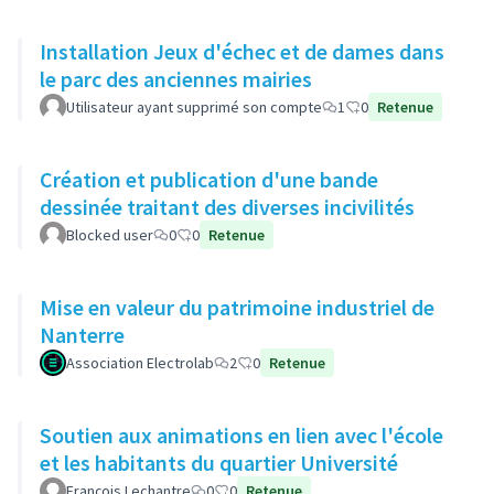
Installation Jeux d'échec et de dames dans
le parc des anciennes mairies
Utilisateur ayant supprimé son compte
1
0
Retenue
Création et publication d'une bande
dessinée traitant des diverses incivilités
Blocked user
0
0
Retenue
Mise en valeur du patrimoine industriel de
Nanterre
Association Electrolab
2
0
Retenue
Soutien aux animations en lien avec l'école
et les habitants du quartier Université
François Lechantre
0
0
Retenue