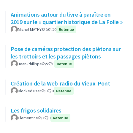
Animations autour du livre à paraître en
2019 sur le « quartier historique de La Folie »
Michel MATHYS
0
0
Retenue
Pose de caméras protection des piètons sur
les trottoirs et les passages piètons
Jean-Philippe
5
0
Retenue
Création de la Web-radio du Vieux-Pont
Blocked user
0
0
Retenue
Les frigos solidaires
Clementine
2
0
Retenue