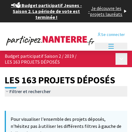
📢🗳️ Budget participatif Jeunes -
Je découvre les
Saison 2. La période de vote est
-
projets lauréats
terminée !
Se connecter
Menu princi
Budget participatif Saison 2 / 2019
/
Menu p
LES 163 PROJETS DÉPOSÉS
LES 163 PROJETS DÉPOSÉS
Filtrer et rechercher
Passer la carte
Leaflet
|
©
OpenStreetMap
contributors
3
L'élément suivant est une carte qui présente les éléments de cet
+
Pour visualiser l'ensemble des projets déposés,
−
n'hésitez pas à utiliser les différents filtres à gauche de