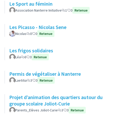
Le Sport au féminin
Association Nanterre Initiative
1
0
Retenue
Les Picasso - Nicolas Sene
Nicolas
0
0
Retenue
Les frigos solidaires
Léa
6
0
Retenue
Permis de végétaliser à Nanterre
Laetitia
3
0
Retenue
Projet d’animation des quartiers autour du
groupe scolaire Joliot-Curie
Parents_Elèves Joliot-Curie
3
0
Retenue