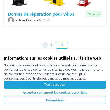
Bornes de réparation pour vélos
Retenue
Bertrand Richaud
6
0
1
2
Résultats par page :
50
Informations sur les cookies utilisés sur le site web
Nous utilisons des cookies sur notre site Web pour améliorer la
performance et les contenus du site. Les cookies nous permettent
Voir toutes les propositions retirées
de fournir une expérience utilisateur et un contenu plus
personnalisés à partir de nos canaux de médias sociaux.
Tout accepter
Conditions d'utilisation
Accepter seulement les cookies essentiels
Paramètres des cookies
participez.nanterre.fr sur X
participez.nanterre.fr sur Facebook
participez.nanterre.fr sur Instagram
participez.nanterre.fr sur YouTube
participez.nanterre.fr sur GitHub
Paramètres
(Lien externe)
(Lien externe)
(Lien externe)
(Lien externe)
(Lien externe)