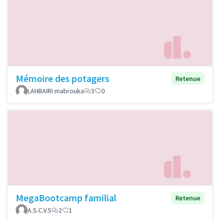
Mémoire des potagers
Retenue
LAHBAIRI mabrouka
3
0
MegaBootcamp familial
Retenue
A.S.C.V.S
2
1