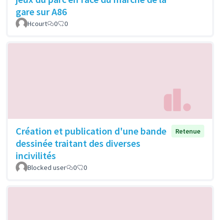
gare sur A86
Hcourt
0
0
Création et publication d'une bande
Retenue
dessinée traitant des diverses
incivilités
Blocked user
0
0