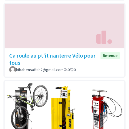
Ca roule au pt'it nanterre Vélo pour
Retenue
tous
hibabensaftah2@gmail.com
0
0