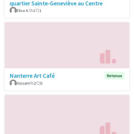
quartier Sainte-Geneviève au Centre
Elisa A.
1
1
Nanterre Art Café
Retenue
Aissam
2
0