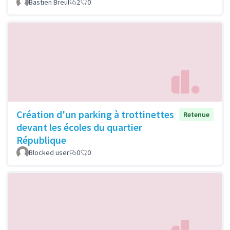
Bastien Breul
2
0
Création d'un parking à trottinettes
Retenue
devant les écoles du quartier
République
Blocked user
0
0