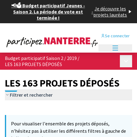
📢🗳️ Budget participatif Jeunes -
Je découvre les
Saison 2. La période de vote est
-
projets lauréats
terminée !
Se connecter
Menu princi
Budget participatif Saison 2 / 2019
/
Menu p
LES 163 PROJETS DÉPOSÉS
LES 163 PROJETS DÉPOSÉS
Filtrer et rechercher
Passer la carte
Leaflet
|
©
OpenStreetMap
contributors
12
L'élément suivant est une carte qui présente les éléments de cet
+
Pour visualiser l'ensemble des projets déposés,
−
n'hésitez pas à utiliser les différents filtres à gauche de