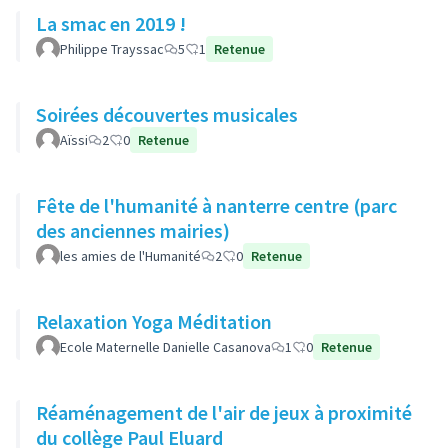
La smac en 2019 !
Philippe Trayssac
5
1
Retenue
Soirées découvertes musicales
Aïssi
2
0
Retenue
Fête de l'humanité à nanterre centre (parc
des anciennes mairies)
les amies de l'Humanité
2
0
Retenue
Relaxation Yoga Méditation
Ecole Maternelle Danielle Casanova
1
0
Retenue
Réaménagement de l'air de jeux à proximité
du collège Paul Eluard