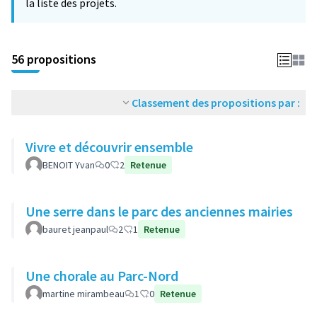
la liste des projets.
56 propositions
Classement des propositions par :
Vivre et découvrir ensemble
BENOIT Yvan
0
2
Retenue
Une serre dans le parc des anciennes mairies
bauret jeanpaul
2
1
Retenue
Une chorale au Parc-Nord
martine mirambeau
1
0
Retenue