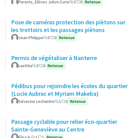
Parents_Elèves Joliot-Curie
3
0
Retenue
Pose de caméras protection des piètons sur
les trottoirs et les passages piètons
Jean-Philippe
5
0
Retenue
Permis de végétaliser à Nanterre
Laetitia
3
0
Retenue
Pédibus pour rejoindre les écoles du quartier
(Lucie Aubrac et Myriam Makeba)
Séverine Lechantre
1
0
Retenue
Passage cyclable pour relier éco-quartier
Sainte-Geneviève au Centre
Elisa A.
1
1
Retenue