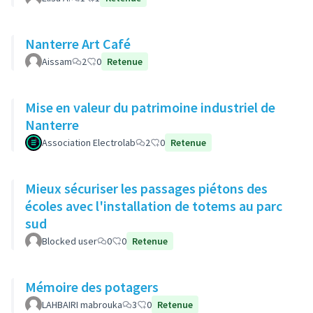
Nanterre Art Café
Aissam
2
0
Retenue
Mise en valeur du patrimoine industriel de
Nanterre
Association Electrolab
2
0
Retenue
Mieux sécuriser les passages piétons des
écoles avec l'installation de totems au parc
sud
Blocked user
0
0
Retenue
Mémoire des potagers
LAHBAIRI mabrouka
3
0
Retenue