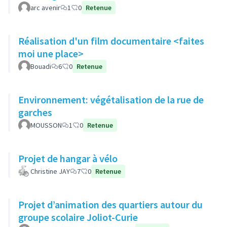
arc avenir
1
0
Retenue
Réalisation d'un film documentaire <faites
moi une place>
Bouadi
6
0
Retenue
Environnement: végétalisation de la rue de
garches
MOUSSON
1
0
Retenue
Projet de hangar à vélo
Christine JAY
7
0
Retenue
Projet d’animation des quartiers autour du
groupe scolaire Joliot-Curie