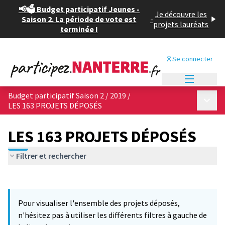
📢🗳️ Budget participatif Jeunes -
Je découvre les
Saison 2. La période de vote est
-
projets lauréats
terminée !
Se connecter
Menu princi
Budget participatif Saison 2 / 2019
/
Menu p
LES 163 PROJETS DÉPOSÉS
LES 163 PROJETS DÉPOSÉS
Filtrer et rechercher
Passer la carte
Leaflet
|
©
OpenStreetMap
contributors
10
L'élément suivant est une carte qui présente les éléments de cet
+
Pour visualiser l'ensemble des projets déposés,
−
n'hésitez pas à utiliser les différents filtres à gauche de