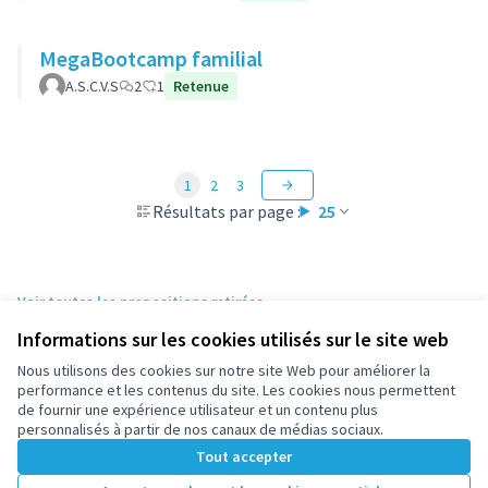
MegaBootcamp familial
A.S.C.V.S
2
1
Retenue
1
2
3
Résultats par page :
25
Voir toutes les propositions retirées
Informations sur les cookies utilisés sur le site web
Nous utilisons des cookies sur notre site Web pour améliorer la
Conditions d'utilisation
performance et les contenus du site. Les cookies nous permettent
Paramètres des cookies
de fournir une expérience utilisateur et un contenu plus
participez.nanterre.fr sur X
participez.nanterre.fr sur Facebook
participez.nanterre.fr sur Instagram
participez.nanterre.fr sur YouTube
participez.nanterre.fr sur GitHub
personnalisés à partir de nos canaux de médias sociaux.
(Lien externe)
(Lien externe)
(Lien externe)
(Lien externe)
(Lien externe)
Tout accepter