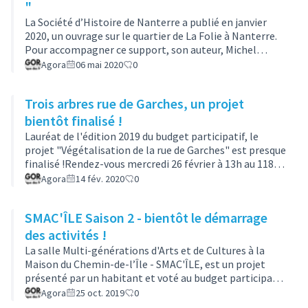
"
La Société d’Histoire de Nanterre a publié en janvier
2020, un ouvrage sur le quartier de La Folie à Nanterre.
Pour accompagner ce support, son auteur, Michel
Mathys, a proposé des temps d’animation autour de
Agora
06 mai 2020
0
l’histoire du quartier avec les habitant·e·s, les publics
scolaires et les structures associatives de la ville.Ce
Trois arbres rue de Garches, un projet
projet déposé dans le cadre du budget participatif
2019 a été soutenu par les habitant·e·s du quartier qui
bientôt finalisé !
ont voté pour qu’il se réalise. Retrouvez le projet
Lauréat de l'édition 2019 du budget participatif, le
initialAvec l’aide…
projet "Végétalisation de la rue de Garches" est presque
finalisé !Rendez-vous mercredi 26 février à 13h au 118
rue de Garchespour participer symboliquement à la
Agora
14 fév. 2020
0
mise en terre des arbres avec le porteur du projet. Un
buffet convivial sera ensuite proposé à la résidence
SMAC'ÎLE Saison 2 - bientôt le démarrage
Saint-Just.Patrick Jarry, maire de Nanterre, Hassan
Hmani, adjoint au maire délégué à la communication, à
des activités !
la ville participative et à la ville monde, et Jean Paul
La salle Multi-générations d'Arts et de Cultures à la
Ciret, adjoint…
Maison du Chemin-de-l’Île - SMAC'ÎLE, est un projet
présenté par un habitant et voté au budget participatif
2019. Plusieurs activités sont proposées aux
Agora
25 oct. 2019
0
habitant·e·s : zumba, créations textiles et cartonnage