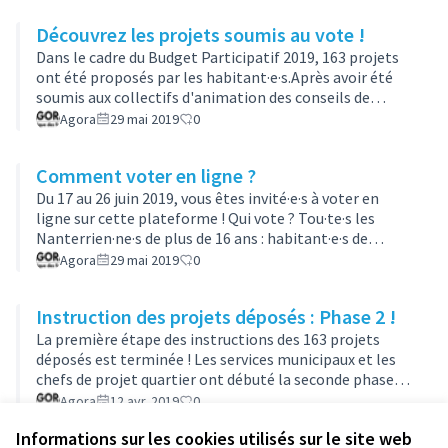
décoratif, cuisine ou chant... Les inscriptions sont
Découvrez les projets soumis au vote !
ouvertes en ligne jusqu'au 31 octobre 2019 : Inscriptions
Le démarrage des activités se fera le lundi 4 novembre
Dans le cadre du Budget Participatif 2019, 163 projets
2019.
ont été proposés par les habitant·e·s.Après avoir été
soumis aux collectifs d'animation des conseils de
quartier et étudiés par les services compétents de la
Agora
29 mai 2019
0
ville, 55 projets ont été retenus. Nouveauté de cette
année, il était possible de proposer des projets "Toute
Comment voter en ligne ?
Ville", des projets rayonnant sur l'ensemble de la ville.>
6 projets sont retenus dans cette catégorie : Retrouvez
Du 17 au 26 juin 2019, vous êtes invité·e·s à voter en
la liste des 6 projets "Toute Ville"> 49 projets ont été
ligne sur cette plateforme ! Qui vote ? Tou·te·s les
reten…
Nanterrien·ne·s de plus de 16 ans : habitant·e·s de
Nanterre, sans distinction de nationalité, ni obligation
Agora
29 mai 2019
0
d’être inscrit·e sur une liste électorale (à l'exception
des élu·e·s de la ville).Les usagers de la ville (salarié·e·s
Instruction des projets déposés : Phase 2 !
et étudiant·e·s) sont également invité·e·s à voter.
Comment voter ?Vous avez deux options pour voter : le
La première étape des instructions des 163 projets
vote en ligne du 17 au 26 juin 2019 sur cette plateforme
déposés est terminée ! Les services municipaux et les
le …
chefs de projet quartier ont débuté la seconde phase
d'instruction afin de mieux évaluer la faisabilité et le
Agora
12 avr. 2019
0
budget qui serait alloué à la réalisation des projets
Informations sur les cookies utilisés sur le site web
déposés. Cette étape demande du temps pour