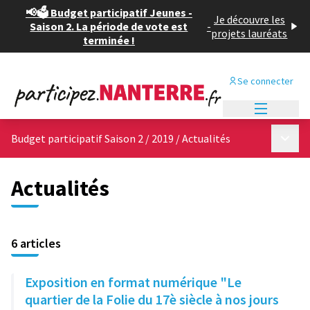
📢🗳️ Budget participatif Jeunes -
Je découvre les
Saison 2. La période de vote est
-
projets lauréats
terminée !
Se connecter
Menu princi
Menu p
Budget participatif Saison 2 / 2019
/
Actualités
Actualités
6 articles
Exposition en format numérique "Le
quartier de la Folie du 17è siècle à nos jours