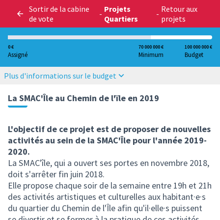
Sortir de la cabine
Projets
Retour aux
-
-
de vote
Quartiers
projets
0 €
70 000 000 €
100 000 000 €
Assigné
Minimum
Budget
Plus d'informations sur le budget
La SMAC'Île au Chemin de l'ïle en 2019
L'objectif de ce projet est de proposer de nouvelles
activités au sein de la SMAC'Île pour l'année 2019-
2020.
La SMAC'île, qui a ouvert ses portes en novembre 2018,
doit s'arrêter fin juin 2018.
Elle propose chaque soir de la semaine entre 19h et 21h
des activités artistiques et culturelles aux habitant·e·s
du quartier du Chemin de l'Île afin qu'il·elle·s puissent
se divertir et se former à la pratique de ces activités