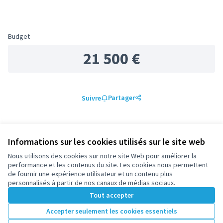
Budget
21 500 €
Partager
Suivre
0 commentaire
Informations sur les cookies utilisés sur le site web
Les plus
Les plus
Nous utilisons des cookies sur notre site Web pour améliorer la
Les mieux notés
Les plus récents
anciens
débattus
performance et les contenus du site. Les cookies nous permettent
de fournir une expérience utilisateur et un contenu plus
personnalisés à partir de nos canaux de médias sociaux.
Les commentaires sont actuellement désactivés, mais
Tout accepter
vous pouvez lire ceux déjà saisis.
Accepter seulement les cookies essentiels