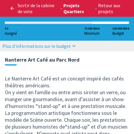
Sortir de la cabine
Projets
Retour aux
-
-
de vote
Quartiers
projets
0 €
70 000 000 €
100 000 000 €
Assigné
Minimum
Budget
Plus d'informations sur le budget
Nanterre Art Café au Parc Nord
Le Nanterre Art Café est un concept inspiré des cafés
théâtres américains.
On y vient en famille ou entre amis siroter un verre, ou
manger une gourmandise, avant d’assister à un show
d'humoristes “stand-up” et à une prestation musicale.
La programmation artistique fonctionnera sous le
modèle de Scène ouverte. Chaque soir, les prestations
de plusieurs humoristes de“stand-up” et d'un musicien
s’enchaînent. N'importe quel artiste peut donc