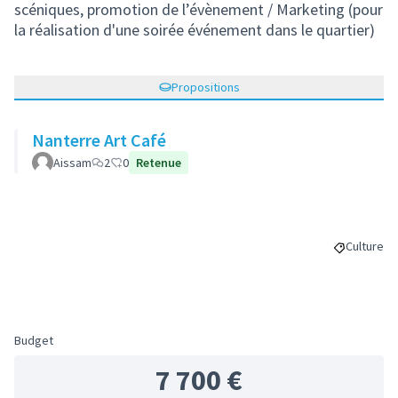
scéniques, promotion de l’évènement / Marketing (pour
la réalisation d'une soirée événement dans le quartier)
Propositions
Nanterre Art Café
Aissam
2
0
Retenue
Culture
Filtrer le
Budget
7 700 €