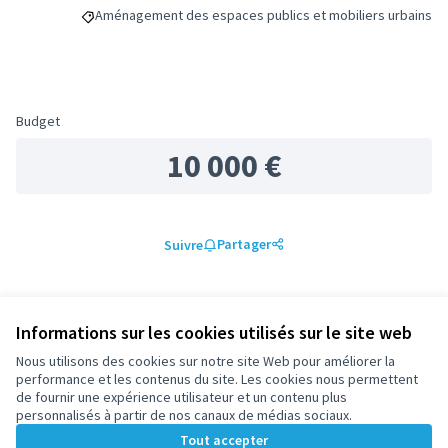
Aménagement des espaces publics et mobiliers urbains
Filtrer les résultats de la catégorie : Aménagement des es
Budget
10 000 €
Partager
Suivre
0 commentaire
Informations sur les cookies utilisés sur le site web
Les plus
Les plus
Nous utilisons des cookies sur notre site Web pour améliorer la
Les mieux notés
Les plus récents
anciens
débattus
performance et les contenus du site. Les cookies nous permettent
de fournir une expérience utilisateur et un contenu plus
personnalisés à partir de nos canaux de médias sociaux.
Les commentaires sont actuellement désactivés, mais
Tout accepter
vous pouvez lire ceux déjà saisis.