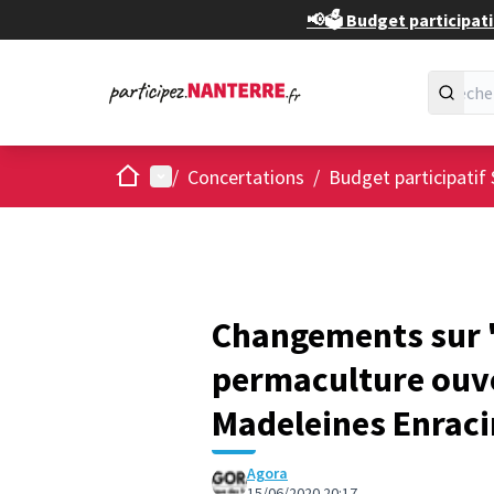
📢🗳️ Budget participati
Accueil
Menu principal
/
Concertations
/
Budget participatif 
Changements sur "
permaculture ouver
Madeleines Enraci
Agora
15/06/2020 20:17