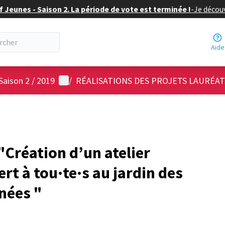
f Jeunes - Saison 2. La période de vote est terminée !
-
Je découv
Aide
Menu utilisateur
Saison 2 / 2019
/
RÉALISATIONS DES PROJETS LAURÉAT
Création d’un atelier
t à tou·te·s au jardin des
nées "