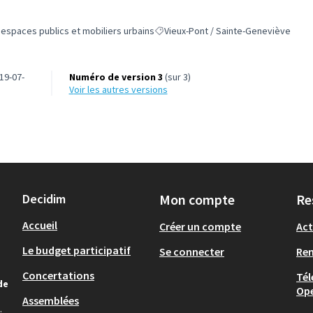
spaces publics et mobiliers urbains
Vieux-Pont / Sainte-Geneviève
 de la catégorie : Aménagement des espaces publics et mobiliers urbains
Filtrer les résultats pour le secteur :
19-07-
Numéro de version 3
(sur 3)
voir les autres versions
Decidim
Mon compte
Re
Accueil
Créer un compte
Act
Le budget participatif
Se connecter
Re
Concertations
Tél
de
Op
Assemblées
.