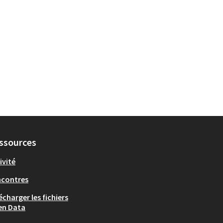
 Vieux-Pont / Sainte-Geneviève
ssources
ivité
ncontres
écharger les fichiers
en Data