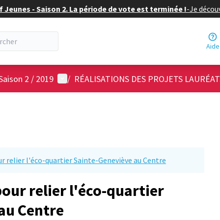
f Jeunes - Saison 2. La période de vote est terminée !
-
Je découv
Aide
Menu utilisateur
Saison 2 / 2019
/
RÉALISATIONS DES PROJETS LAURÉAT
r relier l'éco-quartier Sainte-Geneviève au Centre
our relier l'éco-quartier
au Centre