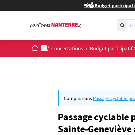
📢🗳️ Budget participati
Accueil
Menu principal
/
Concertations
/
Budget participatif 
Compris dans
Passage cyclable pou
Passage cyclable p
Sainte-Geneviève 